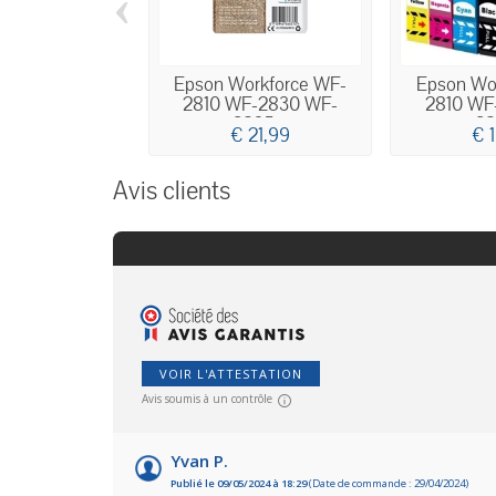
‹
Epson Workforce WF-
Epson Wo
2810 WF-2830 WF-
2810 WF
2835...
28
€ 21,99
€ 
Avis clients
VOIR L'ATTESTATION
Avis soumis à un contrôle
Yvan P.
Publié le 09/05/2024 à 18:29
(Date de commande : 29/04/2024)