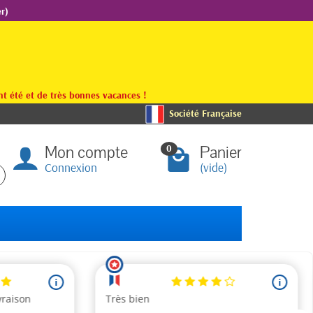
r)
t été et de très bonnes vacances !
Société Française
Mon compte
Panier
0
Connexion
(vide)