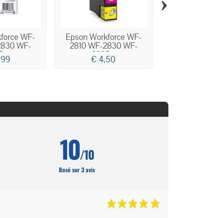
›
force WF-
Epson Workforce WF-
Epson Workf
2830 WF-
2810 WF-2830 WF-
2810 WF-2
...
2835...
2835.
,99
€ 4,50
€ 4,5
10
/10
Basé sur 3 avis