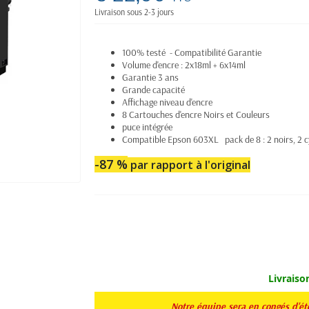
Livraison sous 2-3 jours
100% testé - Compatibilité Garantie
Volume d'encre : 2x18ml + 6x14ml
Garantie 3 ans
Grande capacité
Affichage niveau d'encre
8 Cartouches d'encre Noirs et Couleurs
puce intégrée
Compatible Epson 603XL
pack de 8 : 2 noirs, 2
-87 %
par rapport à l'original
Livraiso
Notre équipe sera en congés d'é