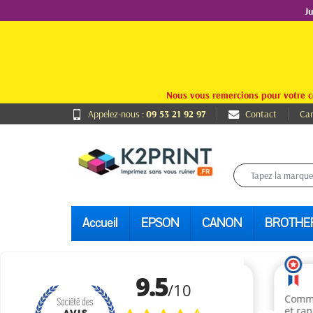
J
Nous vous remercions pour votre c
Appelez-nous :
09 53 21 92 97
Contact
Car
Accueil
EPSON
CANON
BROTHE