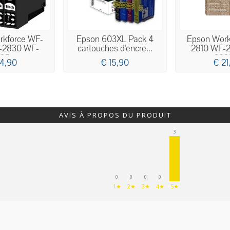
rkforce WF-
Epson 603XL Pack 4
Epson Work
-2830 WF-
cartouches d'encre...
2810 WF-
35...
2835
14,90
€ 15,90
€ 21
AVIS À PROPOS DU PRODUIT
3
0
0
0
0
1★
2★
3★
4★
5★