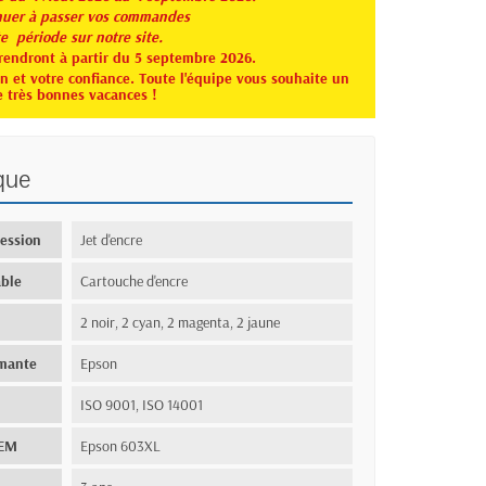
er à passer vos commandes
te période sur notre site.
rendront à partir du 5 septembre 2026.
 et votre confiance. Toute l'équipe vous souhaite un
e très bonnes vacances !
que
ression
Jet d'encre
ble
Cartouche d'encre
2 noir, 2 cyan, 2 magenta, 2 jaune
imante
Epson
ISO 9001, ISO 14001
OEM
Epson 603XL