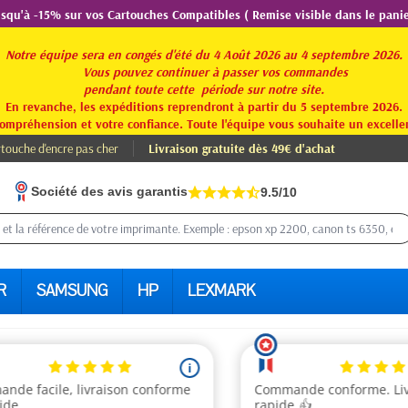
usqu'à -15% sur vos Cartouches Compatibles ( Remise visible dans le panie
Notre équipe sera en congés d'été du 4 Août 2026 au 4 septembre 2026.
Vous pouvez continuer à passer vos commandes
pendant toute
cette période sur notre site.
En revanche, les expéditions reprendront à partir du 5 septembre 2026.
ompréhension et votre confiance. Toute l'équipe vous souhaite un excellen
touche d'encre pas cher
Livraison gratuite dès 49€ d'achat
Société des avis garantis
9.5/10
R
SAMSUNG
HP
LEXMARK