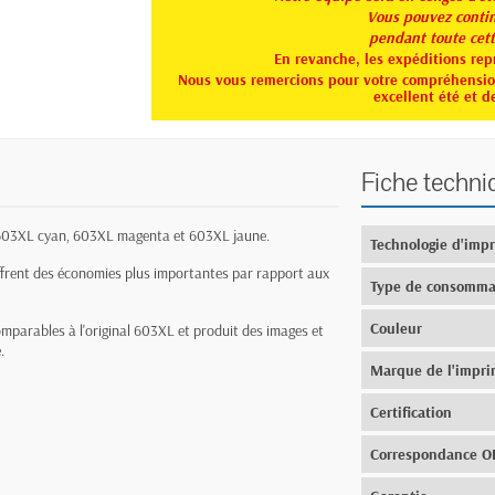
Vous pouvez continu
pendant toute
cet
En revanche, les expéditions rep
Nous vous remercions pour votre compréhension
excellent été et d
Fiche techni
, 603XL cyan, 603XL magenta et 603XL jaune.
Technologie d'imp
frent des économies plus importantes par rapport aux
Type de consomma
Couleur
mparables à l'original 603XL et produit des images et
.
Marque de l'impr
Certification
Correspondance 