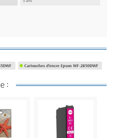
3 ans
835DWF
Cartouches d'encre Epson WF-2850DWF
e :