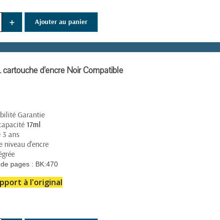
+
Ajouter au panier
cartouche d'encre Noir Compatible
ilité Garantie
capacité
17ml
e 3 ans
e niveau d'encre
égrée
(24 avis)
de pages :
BK:470
pport à l'original