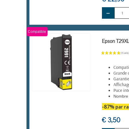
−
Compatible
Epson T29XL 
Compatib
Grande 
Garanti
Affichag
Puce int
EN STOCK
Nombre 
-87%
par ra
€ 3,50