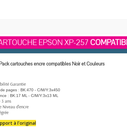
ARTOUCHE EPSON XP-257
COMPATIB
ack cartouches encre compatibles Noir et Couleurs
ilité Garantie
de pages :
BK:470 - C/M/Y:3x450
nce :
BK:17 ML - C/M/Y:3x13 ML
 3 ans
e Niveau d'encre
égrée
pport à l'original