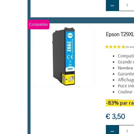
−
Compatible
Epson T29XL 
Compatib
Grande 
Nombre 
Garanti
Affichag
Puce int
Couleur
EN STOCK
-83%
par ra
€ 3,50
−