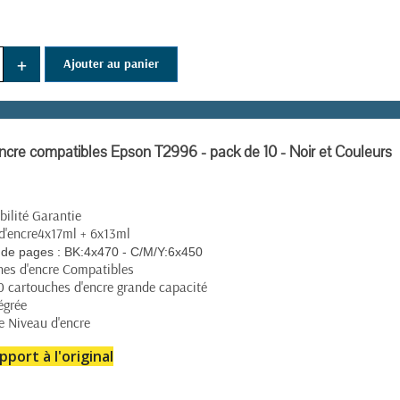
+
Ajouter au panier
(69 avis)
ncre compatibles Epson T2996 - pack de 10 - Noir et Couleurs
ilité Garantie
d'encre4x17ml + 6x13ml
de pages :
BK:4x470 - C/M/Y:6x450
hes d'encre Compatibles
0 cartouches d'encre grande capacité
égrée
e Niveau d'encre
pport à l'original