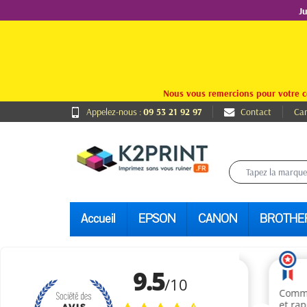
J
Nous vous remercions pour votre c
Appelez-nous :
09 53 21 92 97
Contact
Car
Accueil
EPSON
CANON
BROTHE