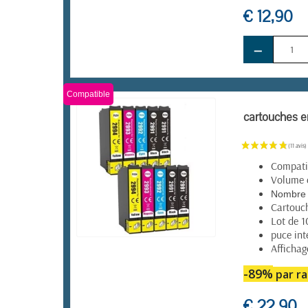
€ 12,90
−
Compatible
cartouches e
Compatib
Volume 
Nombre 
Cartouc
Lot de 1
puce int
Affichag
EN STOCK
-89%
par ra
€ 22,90