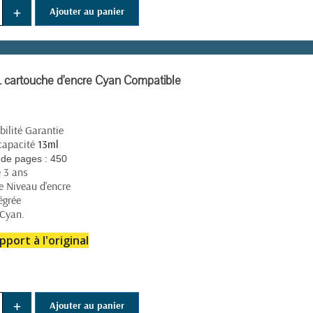
+
Ajouter au panier
cartouche d'encre Cyan Compatible
ilité Garantie
capacité
13ml
de pages :
450
e 3 ans
e Niveau d'encre
égrée
 Cyan.
pport à l'original
+
Ajouter au panier