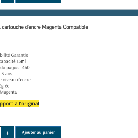
 cartouche d'encre Magenta Compatible
(11 avis)
ilité Garantie
capacité
13ml
de pages :
450
e 3 ans
e niveau d'encre
égrée
 Magenta
pport à l'original
+
Ajouter au panier