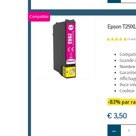
Compatible
Epson T29XL
Compatib
Grande 
Nombre 
Garanti
Affichag
Puce int
EN STOCK
Couleur
-83%
par ra
€ 3,50
−