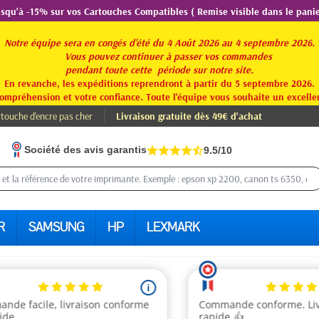
usqu'à -15% sur vos Cartouches Compatibles ( Remise visible dans le panie
Notre équipe sera en congés d'été du 4 Août 2026 au 4 septembre 2026.
Vous pouvez continuer à passer vos commandes
pendant toute
cette période sur notre site.
En revanche, les expéditions reprendront à partir du 5 septembre 2026.
ompréhension et votre confiance. Toute l'équipe vous souhaite un excellen
touche d'encre pas cher
Livraison gratuite dès 49€ d'achat
Société des avis garantis
9.5/10
R
SAMSUNG
HP
LEXMARK