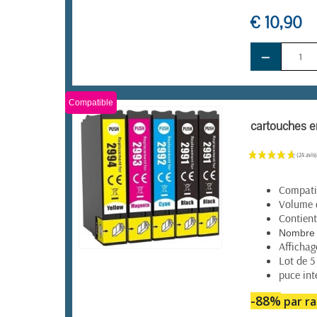
€ 10,90
−
Compatible
cartouches e
Compatib
Volume 
Contient
Nombre 
Affichag
Lot de 5
EN STOCK
puce int
-88%
par ra