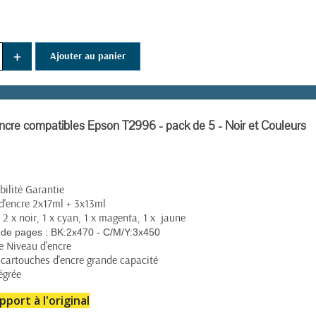
+
Ajouter au panier
ncre compatibles Epson T2996 - pack de 5 - Noir et Couleurs
ilité Garantie
d'encre 2x17ml + 3x13ml
 2 x noir, 1 x cyan, 1 x magenta, 1 x jaune
de pages :
BK:2x470 - C/M/Y:3x450
e Niveau d'encre
 cartouches d'encre grande capacité
égrée
pport à l'original