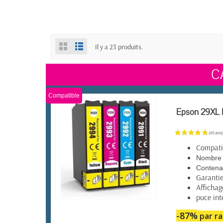
Il y a 23 produits.
C
Compatible
Epson 29XL P
Compatib
Nombre 
Contena
Garantie
Affichag
puce int
EN STOCK
-87%
par ra