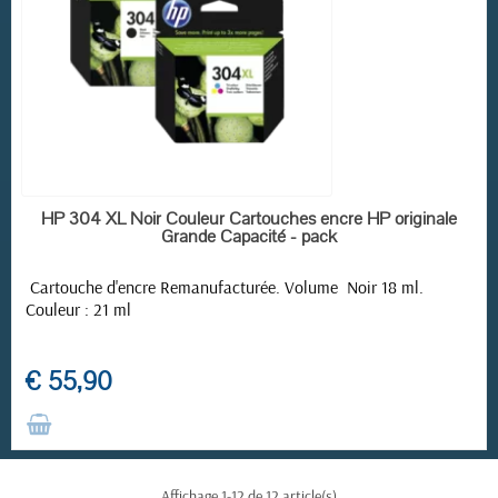
RUPTURE DE STOCK
HP 304 XL Noir Couleur Cartouches encre HP originale
Grande Capacité - pack
Cartouche d'encre Remanufacturée. Volume Noir 18 ml.
Couleur : 21 ml
€ 55,90
Affichage 1-12 de 12 article(s)