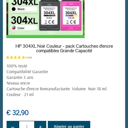
EN STOCK
HP 304XL Noir Couleur - pack Cartouches d'encre
compatibles Grande Capacité
100% testé
Compatibilité Garantie
Garantie 3 ans
Niveau encre
Cartouche d'encre Remanufacturée. Volume Noir 18 ml.
Couleur : 21 ml
€ 32,90
−
+
Ajouter au panier