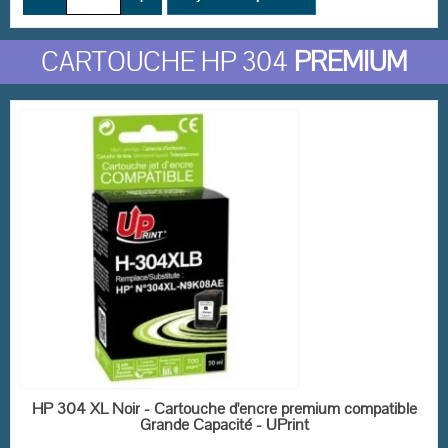
CARTOUCHE HP 304
PREMIUM
EN STOCK
HP 304 XL Noir - Cartouche d'encre premium compatible
Grande Capacité - UPrint