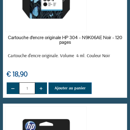
EN STOCK
Cartouche d'encre originale HP 304 - N9K06AE Noir - 120
pages
Cartouche d'encre originale. Volume 4 ml. Couleur Noir
€ 18,90
−
+
Ajouter au panier