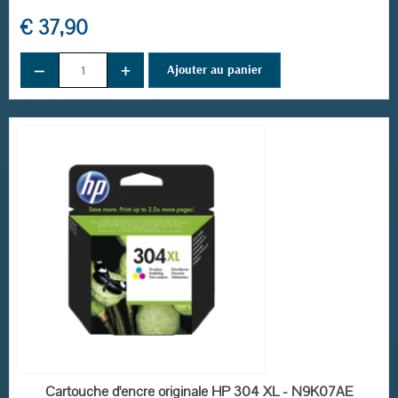
€ 37,90
−
+
Ajouter au panier
EN STOCK
Cartouche d'encre originale HP 304 XL - N9K07AE