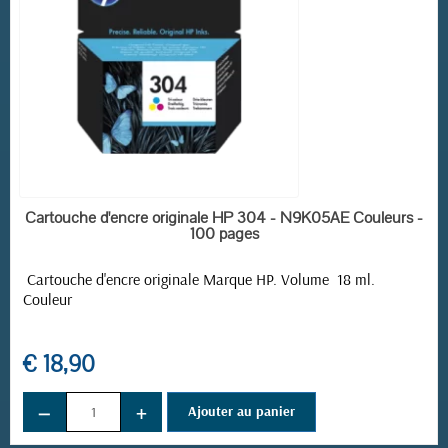
EN STOCK
Cartouche d'encre originale HP 304 - N9K05AE Couleurs -
100 pages
Cartouche d'encre originale Marque HP. Volume 18 ml.
Couleur
€ 18,90
−
+
Ajouter au panier