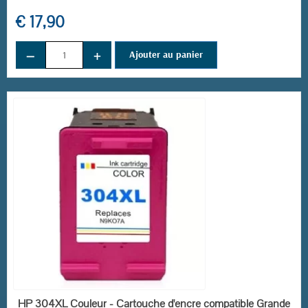
€ 17,90
−
+
Ajouter au panier
EN STOCK
HP 304XL Couleur - Cartouche d'encre compatible Grande