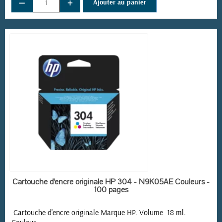
−
+
Ajouter au panier
EN STOCK
Cartouche d'encre originale HP 304 - N9K05AE Couleurs -
100 pages
Cartouche d'encre originale Marque HP. Volume 18 ml.