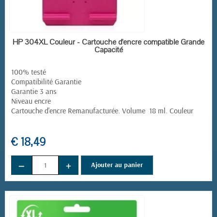
EN STOCK
HP 304XL Couleur - Cartouche d'encre compatible Grande
Capacité
100% testé
Compatibilité Garantie
Garantie 3 ans
Niveau encre
Cartouche d'encre Remanufacturée. Volume 18 ml. Couleur
€ 18,49
(1 avis)
−
+
Ajouter au panier