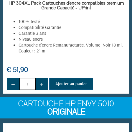
EN STOCK
HP 304XL Pack Cartouches d'encre compatibles premium
Grande Capacité - UPrint
100% testé
Compatibilité Garantie
Garantie 3 ans
Niveau encre
Cartouche d'encre Remanufacturée. Volume Noir 18 ml.
Couleur : 21 ml
€ 51,90
−
+
Ajouter au panier
CARTOUCHE HP ENVY 5010
ORIGINALE