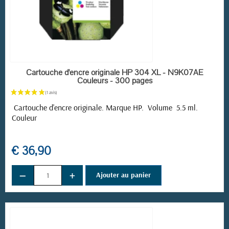
EN STOCK
Cartouche d'encre originale HP 304 XL - N9K07AE
Couleurs - 300 pages
Cartouche d'encre originale. Marque HP. Volume 5.5 ml.
Couleur
€ 36,90
−
+
Ajouter au panier