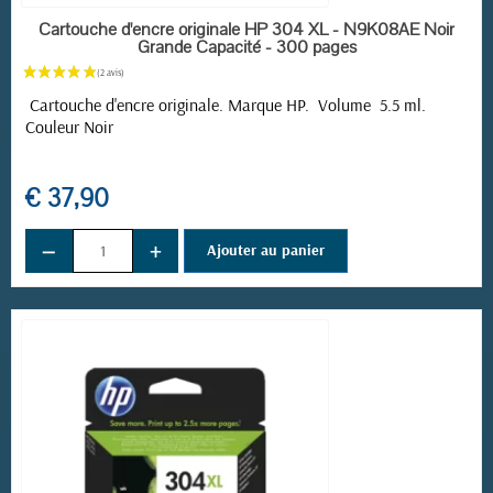
EN STOCK
Cartouche d'encre originale HP 304 XL - N9K08AE Noir
Grande Capacité - 300 pages
Cartouche d'encre originale. Marque HP. Volume 5.5 ml.
Couleur Noir
€ 37,90
−
+
Ajouter au panier