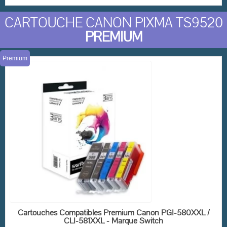
CARTOUCHE CANON PIXMA TS9520
PREMIUM
(2 avis)
Premium
EN STOCK
Cartouches Compatibles Premium Canon PGI-580XXL /
CLI-581XXL - Marque Switch