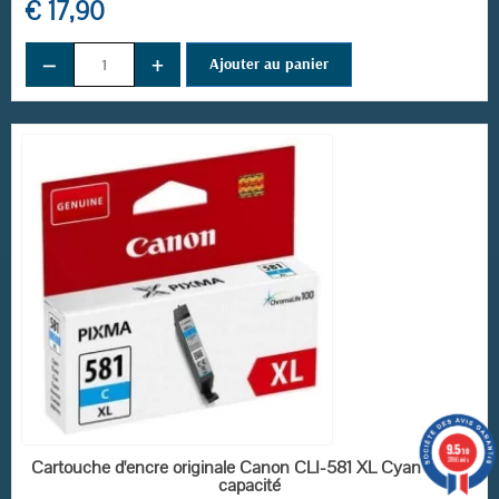
€ 17,90
−
+
Ajouter au panier
9.5
/10
RUPTURE DE STOCK
3786 avis
Cartouche d'encre originale Canon CLI-581 XL Cyan haute
capacité