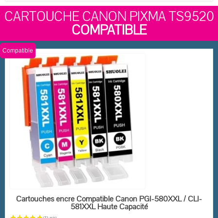
CARTOUCHE CANON PIXMA TS9520
COMPATIBLE
Compatible
EN STOCK
Cartouches encre Compatible Canon PGI-580XXL / CLI-
581XXL Haute Capacité