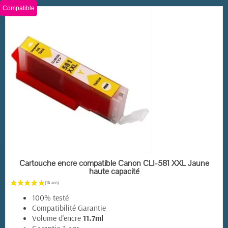
Compatible
(18 avis)
EN STOCK
Cartouche encre compatible Canon CLI-581 XXL Jaune
haute capacité
100% testé
Compatibilité Garantie
Volume d'encre
11.7ml