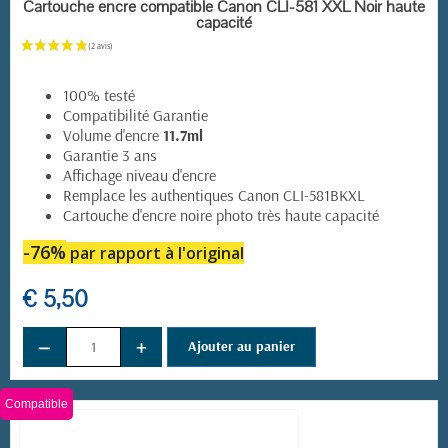
EN STOCK
Cartouche encre compatible Canon CLI-581 XXL Noir haute
capacité
100% testé
Compatibilité Garantie
Volume d'encre
11.7ml
Garantie 3 ans
Affichage niveau d'encre
Remplace les authentiques Canon CLI-581BKXL
Cartouche d'encre noire photo très haute capacité
-76%
par rapport à l'original
€ 5,50
−
+
Ajouter au panier
Compatible