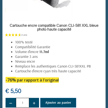
EN STOCK
Cartouche encre compatible Canon CLI-581 XXL bleue
photo haute capacité
100% testé
Compatibilité Garantie
Volume d'encre
11.7ml
Garantie 3 ans
Niveau encre
Remplace les authentiques Canon CLI-581XXL PB
Cartouche d'encre cyan très haute capacité
-76%
par rapport à l'original
€ 5,50
−
+
Ajouter au panier