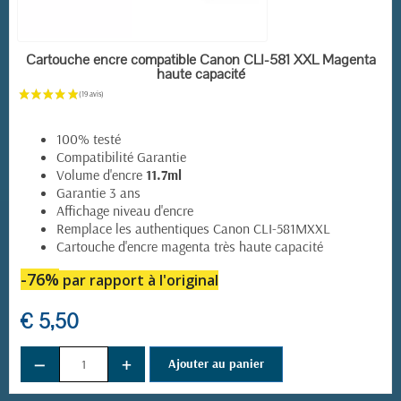
EN STOCK
Cartouche encre compatible Canon CLI-581 XXL Magenta
haute capacité
100% testé
Compatibilité Garantie
Volume d'encre
11.7ml
Garantie 3 ans
Affichage niveau d'encre
Remplace les authentiques Canon CLI-581MXXL
Cartouche d'encre magenta très haute capacité
-76%
par rapport à l'original
€ 5,50
−
+
Ajouter au panier