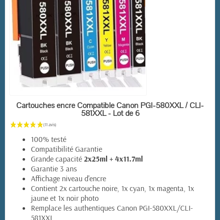
EN STOCK
Cartouches encre Compatible Canon PGI-580XXL / CLI-
581XXL - Lot de 6
100% testé
Compatibilité Garantie
Grande capacité
2x25ml + 4x11.7ml
Garantie 3 ans
Affichage niveau d'encre
Contient 2x cartouche noire, 1x cyan, 1x magenta, 1x
jaune et 1x noir photo
(72 avis)
Remplace les authentiques Canon PGI-580XXL/CLI-
581XXL