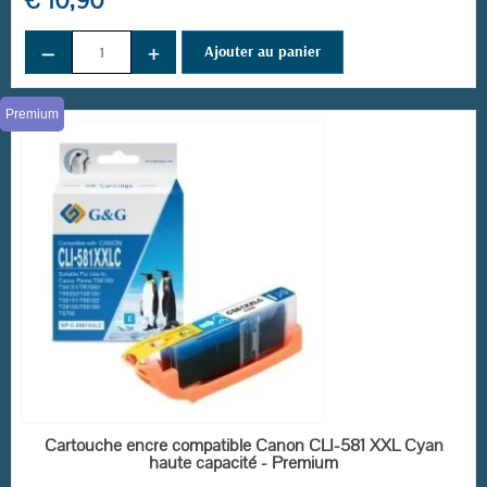
€ 10,90
−
+
Ajouter au panier
Premium
EN STOCK
Cartouche encre compatible Canon CLI-581 XXL Cyan
haute capacité - Premium