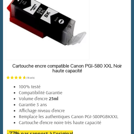
EN STOCK
Cartouche encre compatible Canon PGI-580 XXL Noir
haute capacité
100% testé
Compatibilité Garantie
Volume d'encre
25ml
Garantie 3 ans
Affichage niveau d'encre
Remplace les authentiques Canon PGI-580PGBKXXL
Cartouche d'encre noire très haute capacité
-77%
par rapport à l'original