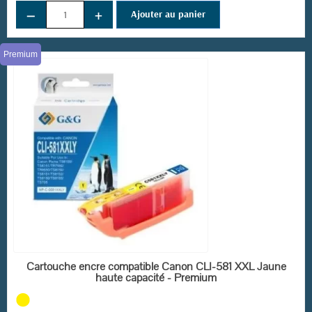
−
+
Ajouter au panier
Premium
EN STOCK
Cartouche encre compatible Canon CLI-581 XXL Jaune
haute capacité - Premium