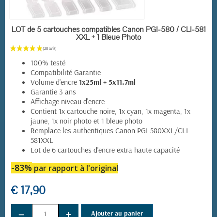
EN STOCK
LOT de 5 cartouches compatibles Canon PGI-580 / CLI-581
XXL + 1 Bleue Photo
100% testé
Compatibilité Garantie
Volume d'encre
1x25ml + 5x11.7ml
Garantie 3 ans
Affichage niveau d'encre
Contient 1x cartouche noire, 1x cyan, 1x magenta, 1x
jaune, 1x noir photo et 1 bleue photo
Remplace les authentiques Canon PGI-580XXL/CLI-
581XXL
Lot de 6 cartouches d'encre extra haute capacité
-83%
par rapport à l'original
€ 17,90
−
+
Ajouter au panier