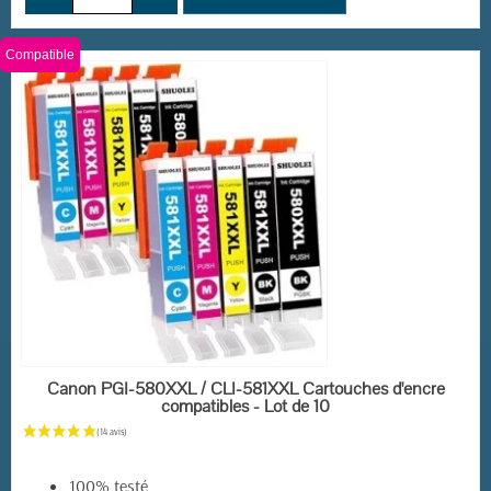
Compatible
(11 avis)
EN STOCK
Canon PGI-580XXL / CLI-581XXL Cartouches d'encre
compatibles - Lot de 10
100% testé