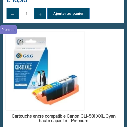
€ 10,90
−
+
Ajouter au panier
Premium
EN STOCK
Cartouche encre compatible Canon CLI-581 XXL Cyan
haute capacité - Premium