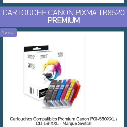
CARTOUCHE CANON PIXMA TR8520
PREMIUM
(2 avis)
Premium
EN STOCK
Cartouches Compatibles Premium Canon PGI-580XXL /
CLI-581XXL - Marque Switch