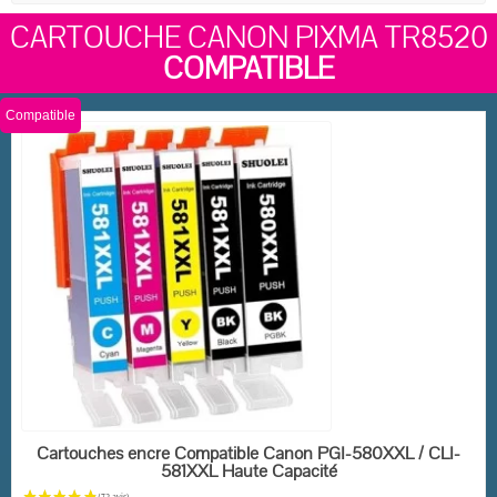
CARTOUCHE CANON PIXMA TR8520
COMPATIBLE
Compatible
EN STOCK
Cartouches encre Compatible Canon PGI-580XXL / CLI-
581XXL Haute Capacité