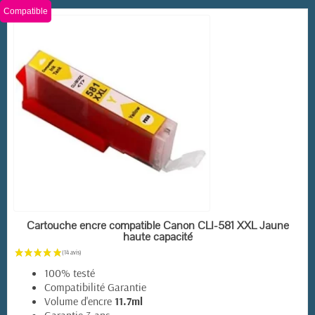
Compatible
(18 avis)
EN STOCK
Cartouche encre compatible Canon CLI-581 XXL Jaune
haute capacité
100% testé
Compatibilité Garantie
Volume d'encre
11.7ml