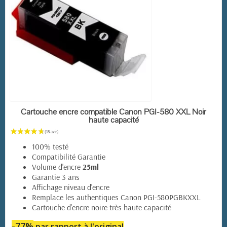
EN STOCK
Cartouche encre compatible Canon PGI-580 XXL Noir
haute capacité
100% testé
Compatibilité Garantie
Volume d'encre
25ml
Garantie 3 ans
Affichage niveau d'encre
Remplace les authentiques Canon PGI-580PGBKXXL
Cartouche d'encre noire très haute capacité
-77%
par rapport à l'original