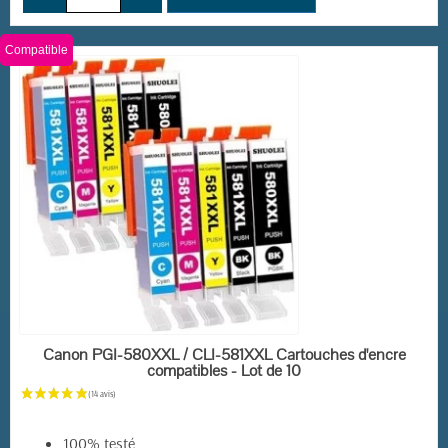
Compatible
(11 avis)
EN STOCK
Canon PGI-580XXL / CLI-581XXL Cartouches d'encre
compatibles - Lot de 10
100% testé