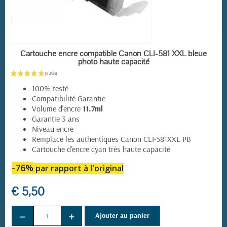
EN STOCK
Cartouche encre compatible Canon CLI-581 XXL bleue
photo haute capacité
100% testé
Compatibilité Garantie
Volume d'encre
11.7ml
Garantie 3 ans
Niveau encre
Remplace les authentiques Canon CLI-581XXL PB
Cartouche d'encre cyan très haute capacité
-76%
par rapport à l'original
€ 5,50
−
+
Ajouter au panier