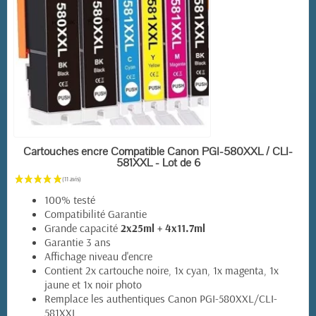
EN STOCK
Cartouches encre Compatible Canon PGI-580XXL / CLI-
581XXL - Lot de 6
100% testé
Compatibilité Garantie
Grande capacité
2x25ml + 4x11.7ml
Garantie 3 ans
Affichage niveau d'encre
Contient 2x cartouche noire, 1x cyan, 1x magenta, 1x
jaune et 1x noir photo
(72 avis)
Remplace les authentiques Canon PGI-580XXL/CLI-
581XXL