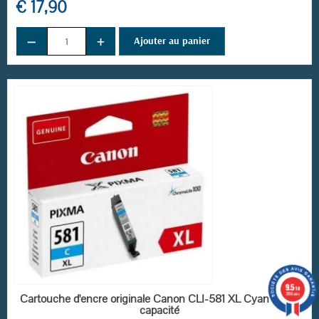
€ 17,90
−
+
Ajouter au panier
9.5
/10
RUPTURE DE STOCK
3786 avis
Cartouche d'encre originale Canon CLI-581 XL Cyan haute
capacité