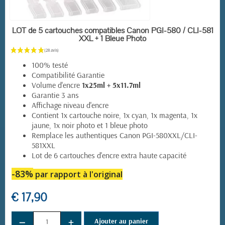
EN STOCK
LOT de 5 cartouches compatibles Canon PGI-580 / CLI-581
XXL + 1 Bleue Photo
100% testé
Compatibilité Garantie
Volume d'encre
1x25ml + 5x11.7ml
Garantie 3 ans
Affichage niveau d'encre
Contient 1x cartouche noire, 1x cyan, 1x magenta, 1x
jaune, 1x noir photo et 1 bleue photo
Remplace les authentiques Canon PGI-580XXL/CLI-
581XXL
Lot de 6 cartouches d'encre extra haute capacité
-83%
par rapport à l'original
€ 17,90
−
+
Ajouter au panier