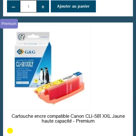
−
+
Ajouter au panier
Premium
EN STOCK
Cartouche encre compatible Canon CLI-581 XXL Jaune
haute capacité - Premium