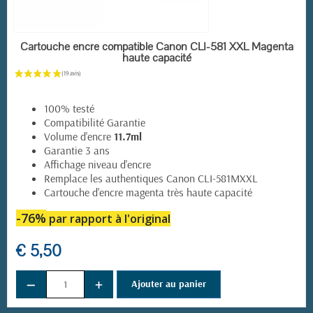
EN STOCK
Cartouche encre compatible Canon CLI-581 XXL Magenta
haute capacité
100% testé
Compatibilité Garantie
Volume d'encre
11.7ml
Garantie 3 ans
Affichage niveau d'encre
Remplace les authentiques Canon CLI-581MXXL
Cartouche d'encre magenta très haute capacité
-76%
par rapport à l'original
€ 5,50
−
+
Ajouter au panier