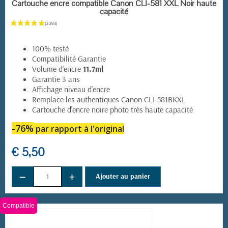
EN STOCK
Cartouche encre compatible Canon CLI-581 XXL Noir haute
capacité
100% testé
Compatibilité Garantie
Volume d'encre
11.7ml
Garantie 3 ans
Affichage niveau d'encre
Remplace les authentiques Canon CLI-581BKXL
Cartouche d'encre noire photo très haute capacité
-76%
par rapport à l'original
€ 5,50
−
+
Ajouter au panier
Compatible