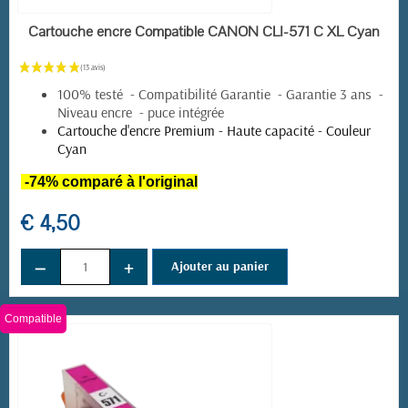
EN STOCK
Cartouche encre Compatible CANON CLI-571 C XL Cyan
100% testé - Compatibilité Garantie - Garantie 3 ans -
Niveau encre - puce intégrée
Cartouche d'encre Premium - Haute capacité - Couleur
Cyan
-74% comparé à l'original
€ 4,50
−
+
Ajouter au panier
Compatible