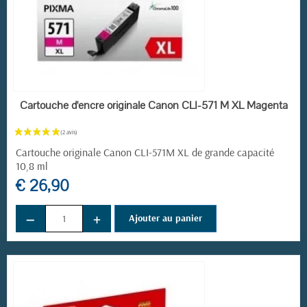
(5 avis)
EN STOCK
Cartouche d'encre originale Canon CLI-571 M XL Magenta
Cartouche originale Canon CLI-571M XL de grande capacité
10,8 ml
€ 26,90
−
+
Ajouter au panier