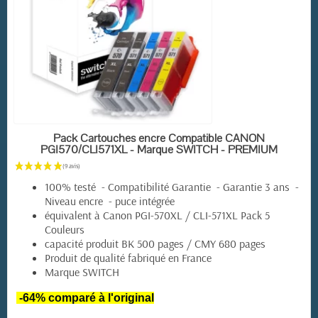
EN STOCK
Pack Cartouches encre Compatible CANON
PGI570/CLI571XL - Marque SWITCH - PREMIUM
100% testé - Compatibilité Garantie - Garantie 3 ans -
Niveau encre - puce intégrée
équivalent à Canon PGI-570XL / CLI-571XL Pack 5
Couleurs
capacité produit BK 500 pages / CMY 680 pages
Produit de qualité fabriqué en France
Marque SWITCH
(15 avis)
-64% comparé à l'original