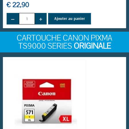
€ 22,90
−
+
Ajouter au panier
CARTOUCHE CANON PIXMA
TS9000 SERIES
ORIGINALE