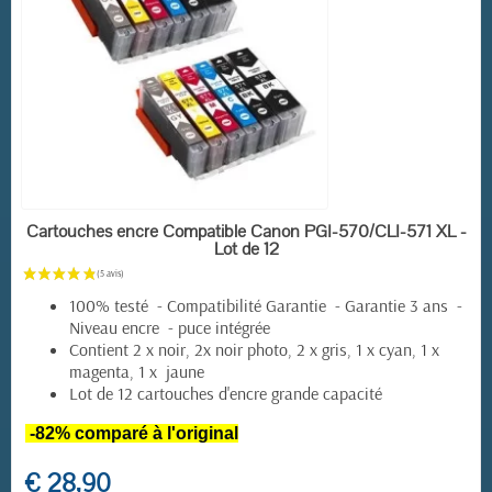
(8 avis)
EN STOCK
Cartouches encre Compatible Canon PGI-570/CLI-571 XL -
Lot de 12
100% testé - Compatibilité Garantie - Garantie 3 ans -
Niveau encre - puce intégrée
Contient 2 x noir, 2x noir photo, 2 x gris, 1 x cyan, 1 x
magenta, 1 x jaune
Lot de 12 cartouches d'encre grande capacité
-82% comparé à l'original
€ 28,90