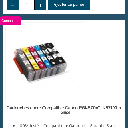
−
+
Ajouter au panier
Compatible
(55 avis)
EN STOCK
Cartouches encre Compatible Canon PGI-570/CLI-571 XL +
1 Grise
100% testé - Compatibilité Garantie - Garantie 3 ans -