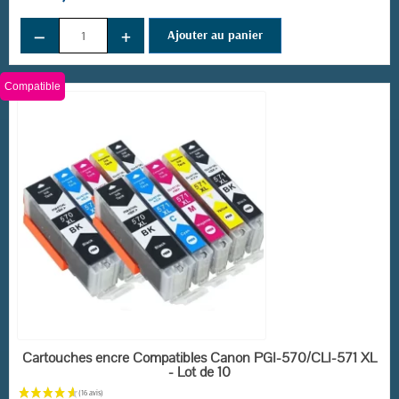
−
+
Ajouter au panier
Compatible
EN STOCK
Cartouches encre Compatibles Canon PGI-570/CLI-571 XL
- Lot de 10