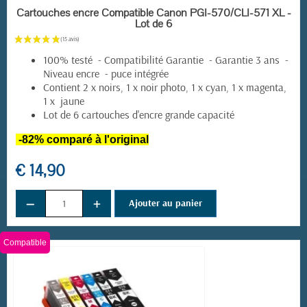
EN STOCK
Cartouches encre Compatible Canon PGI-570/CLI-571 XL -
Lot de 6
100% testé - Compatibilité Garantie - Garantie 3 ans -
Niveau encre - puce intégrée
Contient 2 x noirs, 1 x noir photo, 1 x cyan, 1 x magenta,
1 x jaune
Lot de 6 cartouches d'encre grande capacité
-82% comparé à l'original
€ 14,90
−
+
Ajouter au panier
Compatible