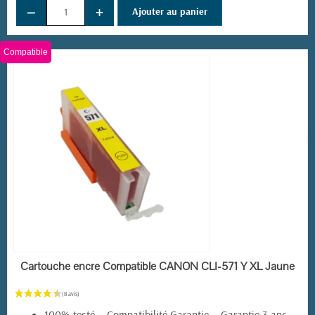
−
+
Ajouter au panier
Compatible
EN STOCK
Cartouche encre Compatible CANON CLI-571 Y XL Jaune
100% testé - Compatibilité Garantie - Garantie 3 ans -