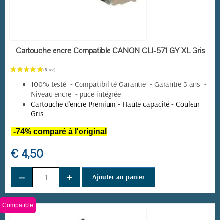
EN STOCK
Cartouche encre Compatible CANON CLI-571 GY XL Gris
100% testé - Compatibilité Garantie - Garantie 3 ans -
Niveau encre - puce intégrée
Cartouche d'encre Premium - Haute capacité - Couleur
Gris
-74% comparé à l'original
€ 4,50
−
+
Ajouter au panier
Compatible