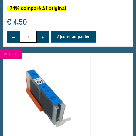
-74% comparé à l'original
€ 4,50
−
+
Ajouter au panier
Compatible