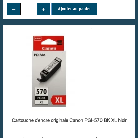
−
+
Ajouter au panier
EN STOCK
Cartouche d'encre originale Canon PGI-570 BK XL Noir