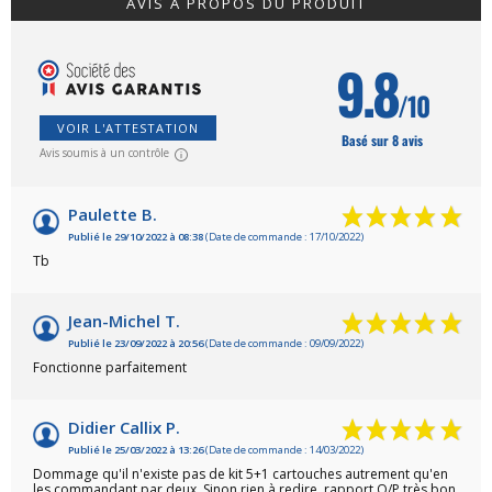
AVIS À PROPOS DU PRODUIT
9.8
/10
VOIR L'ATTESTATION
Basé sur 8 avis
Avis soumis à un contrôle
Paulette B.
Publié le 29/10/2022 à 08:38
(Date de commande : 17/10/2022)
Tb
Jean-Michel T.
Publié le 23/09/2022 à 20:56
(Date de commande : 09/09/2022)
Fonctionne parfaitement
Didier Callix P.
Publié le 25/03/2022 à 13:26
(Date de commande : 14/03/2022)
Dommage qu'il n'existe pas de kit 5+1 cartouches autrement qu'en
les commandant par deux. Sinon rien à redire, rapport Q/P très bon.