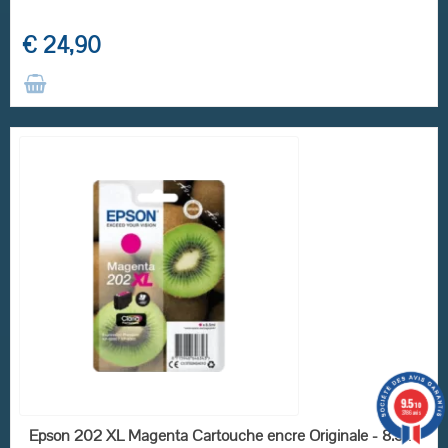
€ 24,90
9.5
/10
3786 avis
EN STOCK
Epson 202 XL Magenta Cartouche encre Originale - 8.5ml