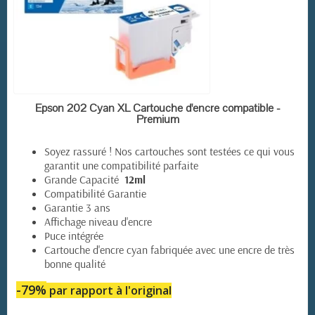
EN STOCK
Epson 202 Cyan XL Cartouche d'encre compatible -
Premium
Soyez rassuré ! Nos cartouches sont testées ce qui vous
garantit une compatibilité parfaite
Grande Capacité
12ml
Compatibilité Garantie
Garantie 3 ans
Affichage niveau d'encre
Puce intégrée
Cartouche d'encre cyan fabriquée avec une encre de très
bonne qualité
-79%
par rapport à l'original