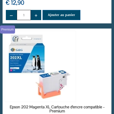
€ 12,90
−
+
Ajouter au panier
Premium
(2 avis)
EN STOCK
Epson 202 Magenta XL Cartouche d'encre compatible -
Premium