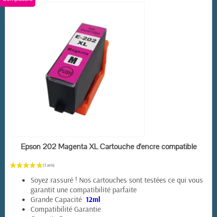
EN STOCK
Epson 202 Magenta XL Cartouche d'encre compatible
Soyez rassuré ! Nos cartouches sont testées ce qui vous
garantit une compatibilité parfaite
Grande Capacité
12ml
Compatibilité Garantie
(6 avis)