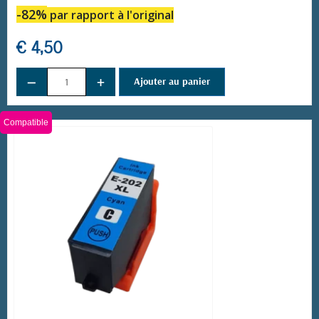
-82%
par rapport à l'original
€ 4,50
−
+
Ajouter au panier
(14 avis)
Compatible