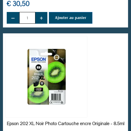
€ 30,50
−
+
Ajouter au panier
EN STOCK
Epson 202 XL Noir Photo Cartouche encre Originale - 8.5ml