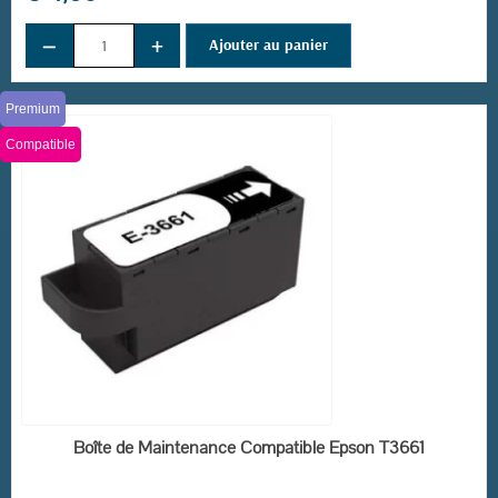
−
+
Ajouter au panier
Premium
Compatible
(4 avis)
EN STOCK
Boîte de Maintenance Compatible Epson T3661