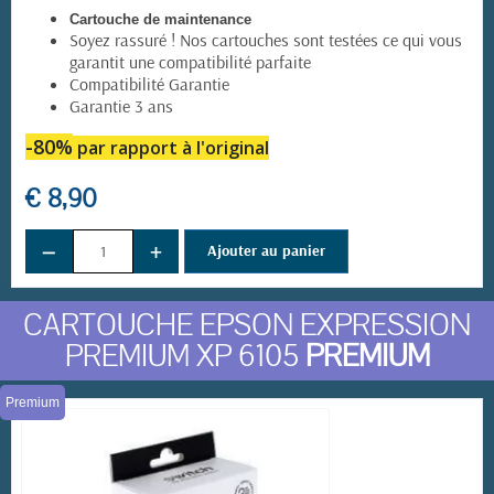
Cartouche de maintenance
Soyez rassuré ! Nos cartouches sont testées ce qui vous
garantit une compatibilité parfaite
Compatibilité Garantie
Garantie 3 ans
-80%
par rapport à l'original
€ 8,90
−
+
Ajouter au panier
CARTOUCHE EPSON EXPRESSION
PREMIUM XP 6105
PREMIUM
Premium