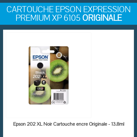
CARTOUCHE EPSON EXPRESSION
PREMIUM XP 6105
ORIGINALE
(2 avis)
EN STOCK
Epson 202 XL Noir Cartouche encre Originale - 13.8ml