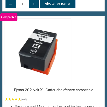
−
+
Ajouter au panier
Compatible
(14 avis)
EN STOCK
Epson 202 Noir XL Cartouche d'encre compatible
Soyez rassuré ! Nos cartouches sont testées ce qui vous