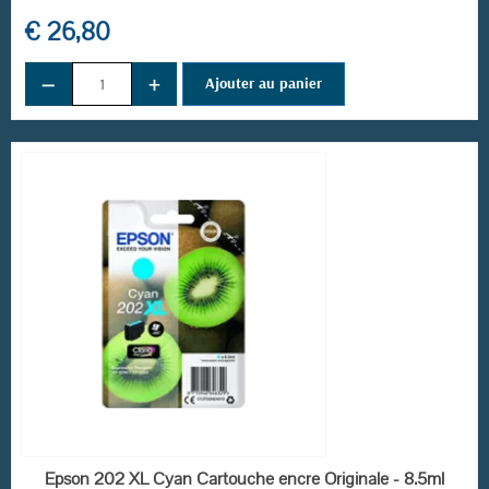
€ 26,80
−
+
Ajouter au panier
RUPTURE DE STOCK
Epson 202 XL Cyan Cartouche encre Originale - 8.5ml