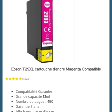
(11 avis)
EN STOCK
Epson T29XL cartouche d'encre Magenta Compatible
Compatibilité Garantie
Grande capacité
13ml
Nombre de pages :
450
Garantie 3 ans
Affichage niveau d'encre