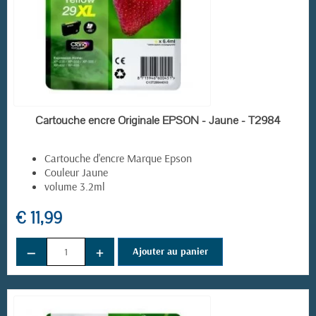
EN STOCK
Cartouche encre Originale EPSON - Jaune - T2984
Cartouche d'encre Marque Epson
Couleur Jaune
volume 3.2ml
€ 11,99
−
+
Ajouter au panier