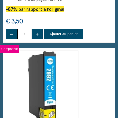
-87%
par rapport à l'original
€ 3,50
−
+
Ajouter au panier
Compatible