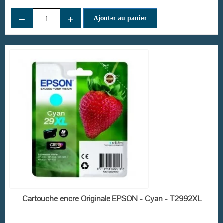
−
+
Ajouter au panier
EN STOCK
Cartouche encre Originale EPSON - Cyan - T2992XL