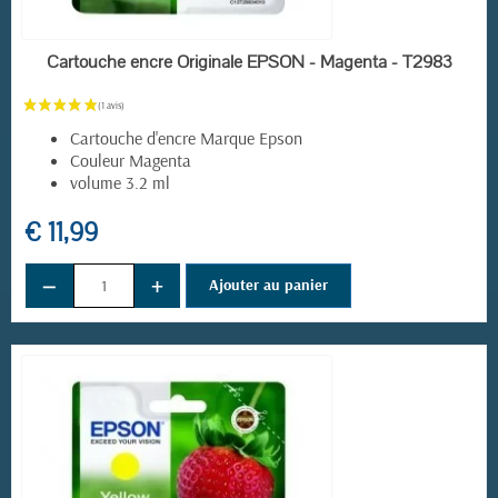
EN STOCK
Cartouche encre Originale EPSON - Magenta - T2983
(1 avis)
Cartouche d'encre Marque Epson
Couleur Magenta
volume 3.2 ml
€ 11,99
−
+
Ajouter au panier