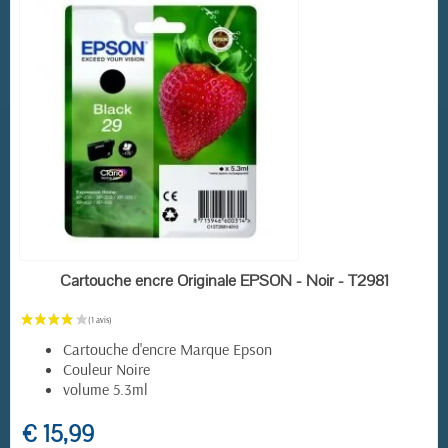
EN STOCK
Cartouche encre Originale EPSON - Noir - T2981
Cartouche d'encre Marque Epson
Couleur Noire
volume 5.3ml
(5 avis)
€ 15,99