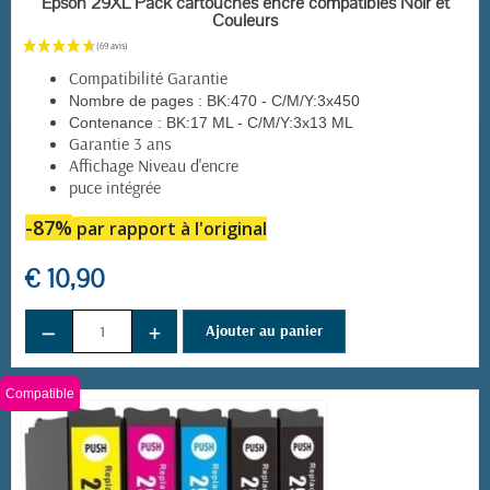
Epson 29XL Pack cartouches encre compatibles Noir et
Couleurs
Compatibilité Garantie
Nombre de pages :
BK:470 - C/M/Y:3x450
Contenance :
BK:17 ML - C/M/Y:3x13 ML
Garantie 3 ans
Affichage Niveau d'encre
puce intégrée
-87%
par rapport à l'original
€ 10,90
−
+
Ajouter au panier
Compatible