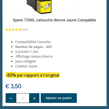
EN STOCK
Epson T29XL cartouche d'encre Jaune Compatible
Compatibilité Garantie
Nombre de pages :
450
Garantie 3 ans
Affichage niveau d'encre
(15 avis)
puce intégrée
Couleur Jaune
-83%
par rapport à l'original
€ 3,50
−
+
Ajouter au panier