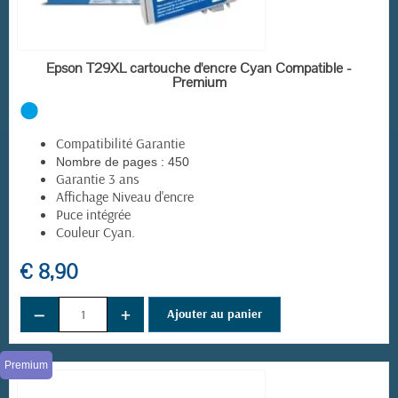
EN STOCK
Epson T29XL cartouche d'encre Cyan Compatible -
Premium
Compatibilité Garantie
Nombre de pages :
450
Garantie 3 ans
Affichage Niveau d'encre
Puce intégrée
Couleur Cyan.
€ 8,90
−
+
Ajouter au panier
Premium