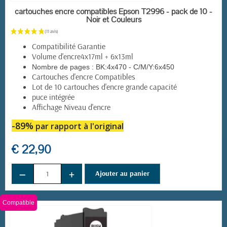
EN STOCK
cartouches encre compatibles Epson T2996 - pack de 10 -
Noir et Couleurs
Compatibilité Garantie
Volume d'encre4x17ml + 6x13ml
Nombre de pages :
BK:4x470 - C/M/Y:6x450
Cartouches d'encre Compatibles
Lot de 10 cartouches d'encre grande capacité
puce intégrée
Affichage Niveau d'encre
-89%
par rapport à l'original
€ 22,90
−
+
Ajouter au panier
Compatible