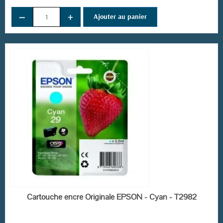
−
+
Ajouter au panier
EN STOCK
Cartouche encre Originale EPSON - Cyan - T2982