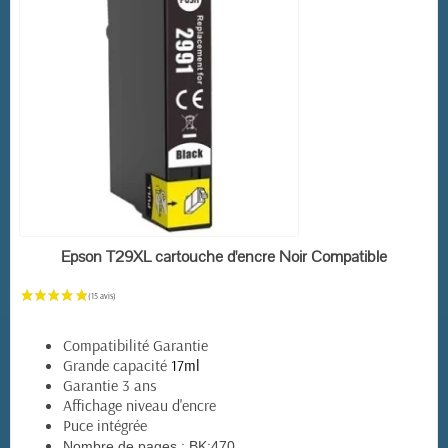
(24 avis)
EN STOCK
Epson T29XL cartouche d'encre Noir Compatible
Compatibilité Garantie
Grande capacité
17ml
Garantie 3 ans
Affichage niveau d'encre
Puce intégrée
Nombre de pages :
BK:470