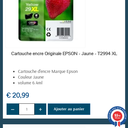
EN STOCK
Cartouche encre Originale EPSON - Jaune - T2994 XL
Cartouche d'encre Marque Epson
Couleur Jaune
volume 6.4ml
€ 20,99
−
+
Ajouter au panier
9.5
/10
3786 avis