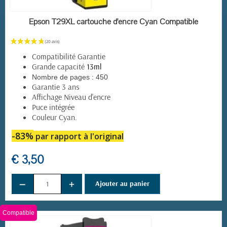
EN STOCK
Epson T29XL cartouche d'encre Cyan Compatible
Compatibilité Garantie
Grande capacité
13ml
Nombre de pages :
450
Garantie 3 ans
Affichage Niveau d'encre
Puce intégrée
Couleur Cyan.
-83%
par rapport à l'original
€ 3,50
−
+
Ajouter au panier
Compatible