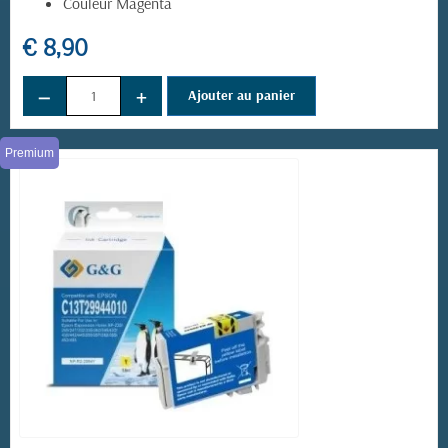
Couleur Magenta
€ 8,90
(12 avis)
−
+
Ajouter au panier
Premium