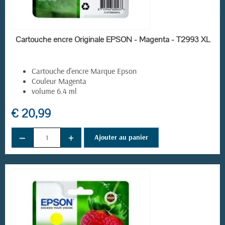
EN STOCK
Cartouche encre Originale EPSON - Magenta - T2993 XL
Cartouche d'encre Marque Epson
Couleur Magenta
volume 6.4 ml
€ 20,99
−
+
Ajouter au panier