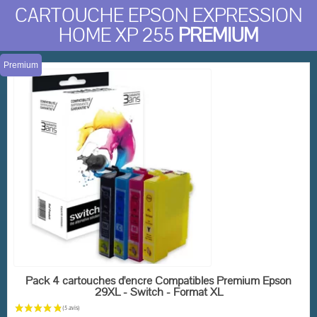
CARTOUCHE EPSON EXPRESSION
HOME XP 255
PREMIUM
Premium
EN STOCK
Pack 4 cartouches d'encre Compatibles Premium Epson
29XL - Switch - Format XL