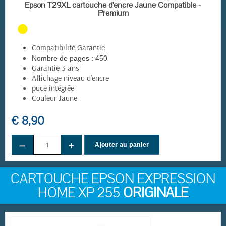
EN STOCK
Epson T29XL cartouche d'encre Jaune Compatible -
Premium
Compatibilité Garantie
Nombre de pages :
450
Garantie 3 ans
Affichage niveau d'encre
puce intégrée
Couleur Jaune
€ 8,90
−
+
Ajouter au panier
CARTOUCHE EPSON EXPRESSION
HOME XP 255
ORIGINALE