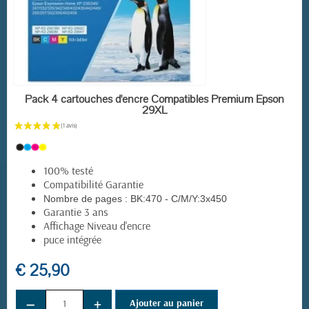
(20 avis)
EN STOCK
Pack 4 cartouches d'encre Compatibles Premium Epson
29XL
100% testé
Compatibilité Garantie
Nombre de pages :
BK:470 - C/M/Y:3x450
Garantie 3 ans
Affichage Niveau d'encre
puce intégrée
€ 25,90
−
+
Ajouter au panier