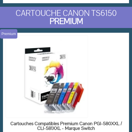
CARTOUCHE CANON TS6150
PREMIUM
(2 avis)
Premium
EN STOCK
Cartouches Compatibles Premium Canon PGI-580XXL /
CLI-581XXL - Marque Switch