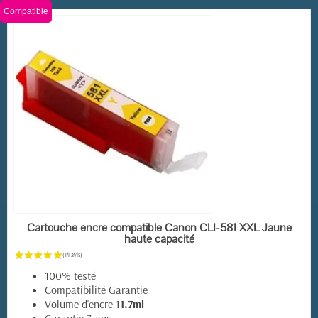
Compatible
(18 avis)
EN STOCK
Cartouche encre compatible Canon CLI-581 XXL Jaune
haute capacité
100% testé
Compatibilité Garantie
Volume d'encre
11.7ml