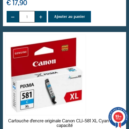
€ 17,90
−
+
Ajouter au panier
9.5
/10
RUPTURE DE STOCK
3786 avis
Cartouche d'encre originale Canon CLI-581 XL Cyan haute
capacité