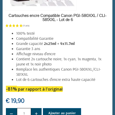
EN STOCK
Cartouches encre Compatible Canon PGI-580XXL / CLI-
581XXL - Lot de 6
100% testé
Compatibilité Garantie
Grande capacité
2x25ml + 4x11.7ml
Garantie 3 ans
Affichage niveau d'encre
Contient 2x cartouche noire, 1x cyan, 1x magenta, 1x
jaune et 1x noir photo
Remplace les authentiques Canon PGI-580XXL/CLI-
581XXL
Lot de 6 cartouches d'encre extra haute capacité
-81%
par rapport à l'original
€ 19,90
−
+
Ajouter au panier