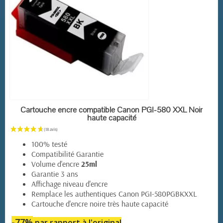
EN STOCK
Cartouche encre compatible Canon PGI-580 XXL Noir
haute capacité
100% testé
Compatibilité Garantie
Volume d'encre
25ml
Garantie 3 ans
Affichage niveau d'encre
Remplace les authentiques Canon PGI-580PGBKXXL
Cartouche d'encre noire très haute capacité
-77%
par rapport à l'original