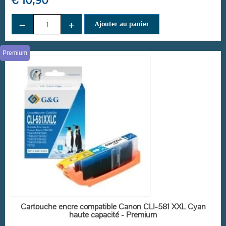
€ 10,90
−
+
Ajouter au panier
Premium
EN STOCK
Cartouche encre compatible Canon CLI-581 XXL Cyan
haute capacité - Premium