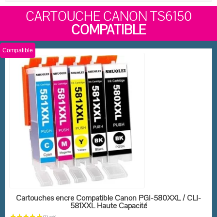
CARTOUCHE CANON TS6150
COMPATIBLE
Compatible
EN STOCK
Cartouches encre Compatible Canon PGI-580XXL / CLI-
581XXL Haute Capacité