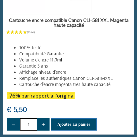
EN STOCK
Cartouche encre compatible Canon CLI-581 XXL Magenta
haute capacité
100% testé
Compatibilité Garantie
Volume d'encre
11.7ml
Garantie 3 ans
Affichage niveau d'encre
Remplace les authentiques Canon CLI-581MXXL
Cartouche d'encre magenta très haute capacité
-76%
par rapport à l'original
€ 5,50
−
+
Ajouter au panier