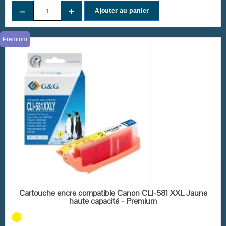
−
+
Ajouter au panier
Premium
EN STOCK
Cartouche encre compatible Canon CLI-581 XXL Jaune
haute capacité - Premium