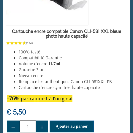
EN STOCK
Cartouche encre compatible Canon CLI-581 XXL bleue
photo haute capacité
100% testé
Compatibilité Garantie
Volume d'encre
11.7ml
Garantie 3 ans
Niveau encre
Remplace les authentiques Canon CLI-581XXL PB
Cartouche d'encre cyan très haute capacité
-76%
par rapport à l'original
€ 5,50
−
+
Ajouter au panier