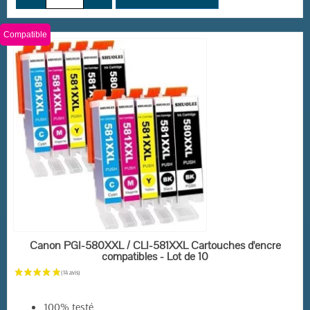
Compatible
(28 avis)
EN STOCK
Canon PGI-580XXL / CLI-581XXL Cartouches d'encre
compatibles - Lot de 10
100% testé