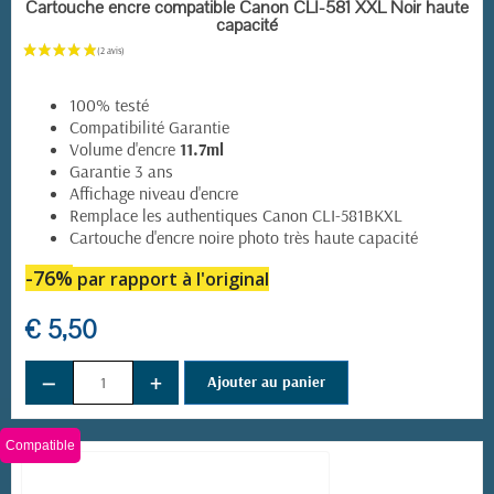
EN STOCK
Cartouche encre compatible Canon CLI-581 XXL Noir haute
capacité
100% testé
Compatibilité Garantie
Volume d'encre
11.7ml
Garantie 3 ans
Affichage niveau d'encre
Remplace les authentiques Canon CLI-581BKXL
Cartouche d'encre noire photo très haute capacité
-76%
par rapport à l'original
€ 5,50
−
+
Ajouter au panier
Compatible