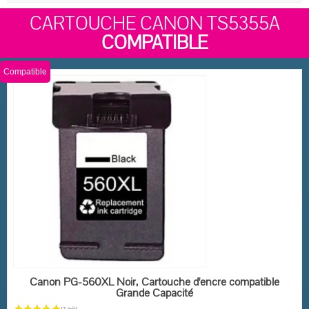
CARTOUCHE CANON TS5355A
COMPATIBLE
Compatible
EN STOCK
Canon PG-560XL Noir, Cartouche d'encre compatible
Grande Capacité