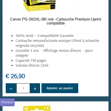
(1 avis)
EN STOCK
Canon PG-560XL-BK noir -Cartouche Premium Uprint
compatible
100% testé - Compatibilité Garantie
Cartouche remanufacturée marque UPrint (cartouche
originale recyclée)
Garantie 3 ans - Affichage niveau d'encre - puce
intégrée
Capacité 750 pages
Volume d'encre 22ml
€ 26,90
−
+
Ajouter au panier
Premium