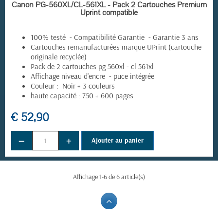
EN STOCK
Canon PG-560XL/CL-561XL - Pack 2 Cartouches Premium
Uprint compatible
100% testé - Compatibilité Garantie - Garantie 3 ans
Cartouches remanufacturées marque UPrint (cartouche
originale recyclée)
Pack de 2 cartouches pg 560xl - cl 561xl
Affichage niveau d'encre - puce intégrée
Couleur : Noir + 3 couleurs
haute capacité : 750 + 600 pages
€ 52,90
−
+
Ajouter au panier
Affichage 1-6 de 6 article(s)