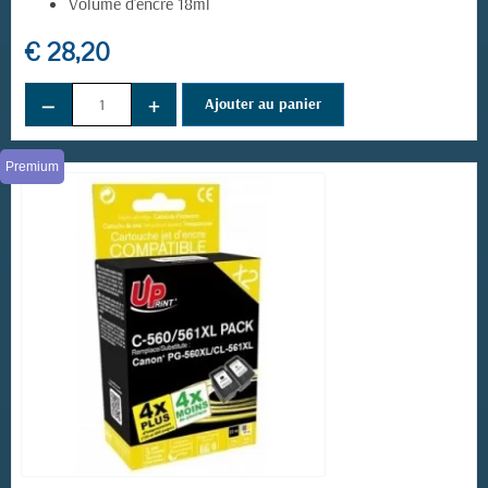
Volume d'encre 18ml
€ 28,20
−
+
Ajouter au panier
(3 avis)
Premium