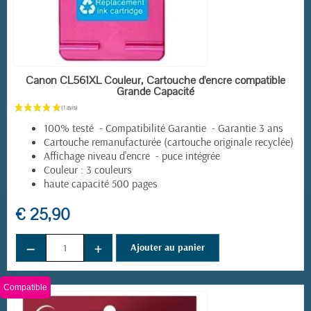
EN STOCK
Canon CL561XL Couleur, Cartouche d'encre compatible
Grande Capacité
100% testé - Compatibilité Garantie - Garantie 3 ans
Cartouche remanufacturée (cartouche originale recyclée)
Affichage niveau d'encre - puce intégrée
Couleur : 3 couleurs
haute capacité 500 pages
€ 25,90
−
+
Ajouter au panier
(2 avis)
Compatible