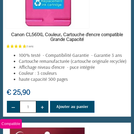
EN STOCK
Canon CL561XL Couleur, Cartouche d'encre compatible
Grande Capacité
100% testé - Compatibilité Garantie - Garantie 3 ans
Cartouche remanufacturée (cartouche originale recyclée)
Affichage niveau d'encre - puce intégrée
Couleur : 3 couleurs
haute capacité 500 pages
€ 25,90
−
+
Ajouter au panier
(2 avis)
Compatible