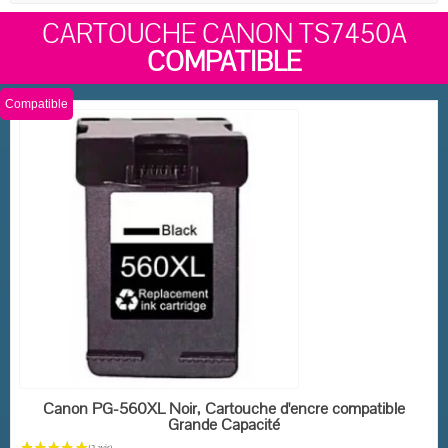
CARTOUCHE CANON TS7450A
COMPATIBLE
Compatible
EN STOCK
Canon PG-560XL Noir, Cartouche d'encre compatible
Grande Capacité