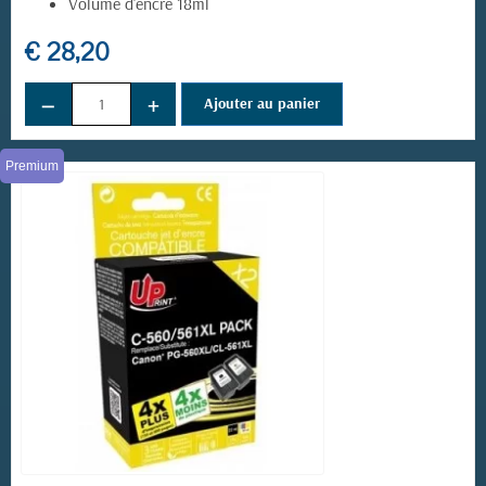
Volume d'encre 18ml
€ 28,20
−
+
Ajouter au panier
(3 avis)
Premium