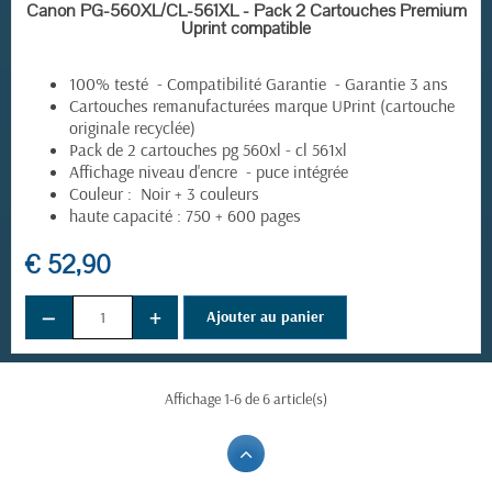
EN STOCK
Canon PG-560XL/CL-561XL - Pack 2 Cartouches Premium
Uprint compatible
100% testé - Compatibilité Garantie - Garantie 3 ans
Cartouches remanufacturées marque UPrint (cartouche
originale recyclée)
Pack de 2 cartouches pg 560xl - cl 561xl
Affichage niveau d'encre - puce intégrée
Couleur : Noir + 3 couleurs
haute capacité : 750 + 600 pages
€ 52,90
−
+
Ajouter au panier
Affichage 1-6 de 6 article(s)