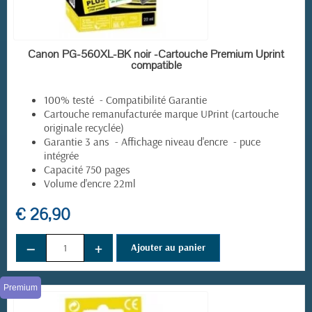
(1 avis)
EN STOCK
Canon PG-560XL-BK noir -Cartouche Premium Uprint
compatible
100% testé - Compatibilité Garantie
Cartouche remanufacturée marque UPrint (cartouche
originale recyclée)
Garantie 3 ans - Affichage niveau d'encre - puce
intégrée
Capacité 750 pages
Volume d'encre 22ml
€ 26,90
−
+
Ajouter au panier
Premium