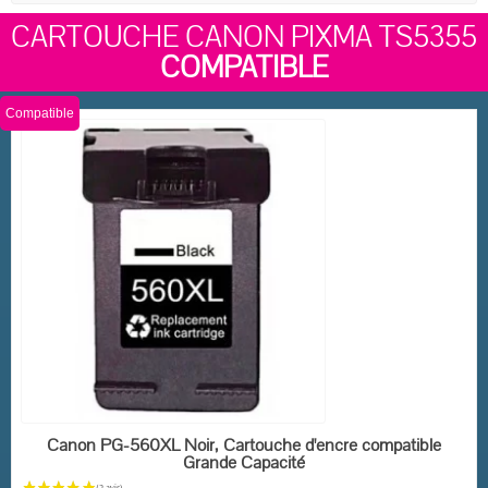
CARTOUCHE CANON PIXMA TS5355
COMPATIBLE
Compatible
EN STOCK
Canon PG-560XL Noir, Cartouche d'encre compatible
Grande Capacité