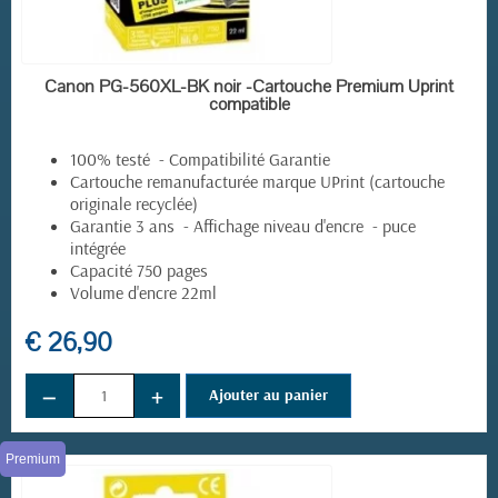
(1 avis)
EN STOCK
Canon PG-560XL-BK noir -Cartouche Premium Uprint
compatible
100% testé - Compatibilité Garantie
Cartouche remanufacturée marque UPrint (cartouche
originale recyclée)
Garantie 3 ans - Affichage niveau d'encre - puce
intégrée
Capacité 750 pages
Volume d'encre 22ml
€ 26,90
−
+
Ajouter au panier
Premium