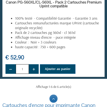
EN STOCK
Canon PG-560XL/CL-561XL - Pack 2 Cartouches Premium
Uprint compatible
100% testé - Compatibilité Garantie - Garantie 3 ans
Cartouches remanufacturées marque UPrint (cartouche
originale recyclée)
Pack de 2 cartouches pg 560xl - cl 561xl
Affichage niveau d'encre - puce intégrée
Couleur : Noir + 3 couleurs
haute capacité : 750 + 600 pages
€ 52,90
−
+
Ajouter au panier
Affichage 1-6 de 6 article(s)
Cartouches d'encre pour imprimante Canon