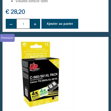
Volume d'encre 18ml
€ 28,20
−
+
Ajouter au panier
(3 avis)
Premium