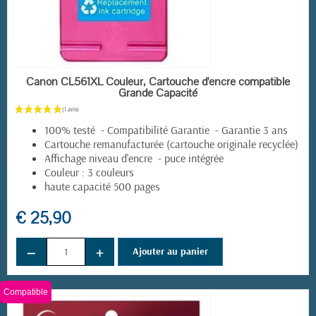
EN STOCK
Canon CL561XL Couleur, Cartouche d'encre compatible
Grande Capacité
100% testé - Compatibilité Garantie - Garantie 3 ans
Cartouche remanufacturée (cartouche originale recyclée)
Affichage niveau d'encre - puce intégrée
Couleur : 3 couleurs
haute capacité 500 pages
€ 25,90
−
+
Ajouter au panier
(2 avis)
Compatible