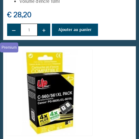
Volume d'encre 18ml
€ 28,20
−
+
Ajouter au panier
(3 avis)
Premium