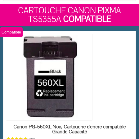
CARTOUCHE CANON PIXMA
TS5355A
COMPATIBLE
Compatible
EN STOCK
Canon PG-560XL Noir, Cartouche d'encre compatible
Grande Capacité