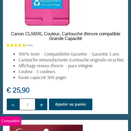
EN STOCK
Canon CL561XL Couleur, Cartouche d'encre compatible
Grande Capacité
100% testé - Compatibilité Garantie - Garantie 3 ans
Cartouche remanufacturée (cartouche originale recyclée)
Affichage niveau d'encre - puce intégrée
Couleur : 3 couleurs
haute capacité 500 pages
€ 25,90
−
+
Ajouter au panier
(2 avis)
Compatible