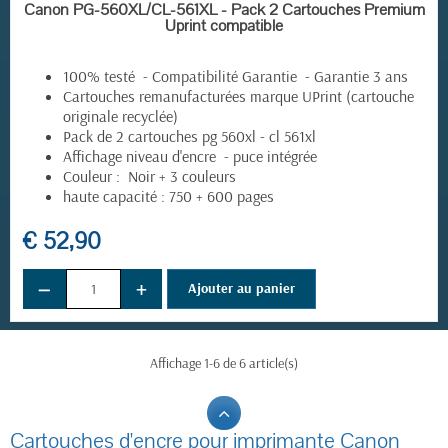
EN STOCK
Canon PG-560XL/CL-561XL - Pack 2 Cartouches Premium
Uprint compatible
100% testé - Compatibilité Garantie - Garantie 3 ans
Cartouches remanufacturées marque UPrint (cartouche
originale recyclée)
Pack de 2 cartouches pg 560xl - cl 561xl
Affichage niveau d'encre - puce intégrée
Couleur : Noir + 3 couleurs
haute capacité : 750 + 600 pages
€ 52,90
−
+
Ajouter au panier
Affichage 1-6 de 6 article(s)
Cartouches d'encre pour imprimante Canon