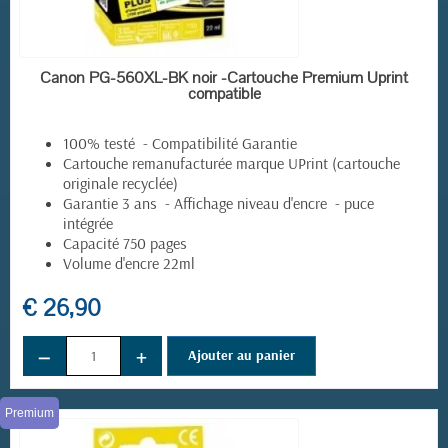
(1 avis)
EN STOCK
Canon PG-560XL-BK noir -Cartouche Premium Uprint
compatible
100% testé - Compatibilité Garantie
Cartouche remanufacturée marque UPrint (cartouche
originale recyclée)
Garantie 3 ans - Affichage niveau d'encre - puce
intégrée
Capacité 750 pages
Volume d'encre 22ml
€ 26,90
−
+
Ajouter au panier
Premium