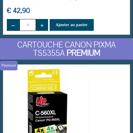
€ 42,90
−
+
Ajouter au panier
CARTOUCHE CANON PIXMA
TS5355A
PREMIUM
Premium