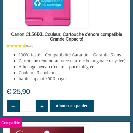
EN STOCK
Canon CL561XL Couleur, Cartouche d'encre compatible
Grande Capacité
100% testé - Compatibilité Garantie - Garantie 3 ans
Cartouche remanufacturée (cartouche originale recyclée)
Affichage niveau d'encre - puce intégrée
Couleur : 3 couleurs
haute capacité 500 pages
€ 25,90
−
+
Ajouter au panier
(2 avis)
Compatible