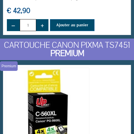
€ 42,90
−
+
Ajouter au panier
CARTOUCHE CANON PIXMA TS7451
PREMIUM
Premium