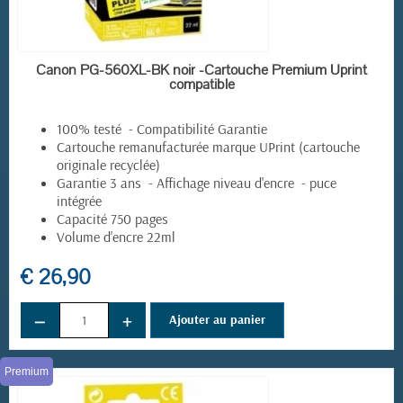
(1 avis)
EN STOCK
Canon PG-560XL-BK noir -Cartouche Premium Uprint
compatible
100% testé - Compatibilité Garantie
Cartouche remanufacturée marque UPrint (cartouche
originale recyclée)
Garantie 3 ans - Affichage niveau d'encre - puce
intégrée
Capacité 750 pages
Volume d'encre 22ml
€ 26,90
−
+
Ajouter au panier
Premium