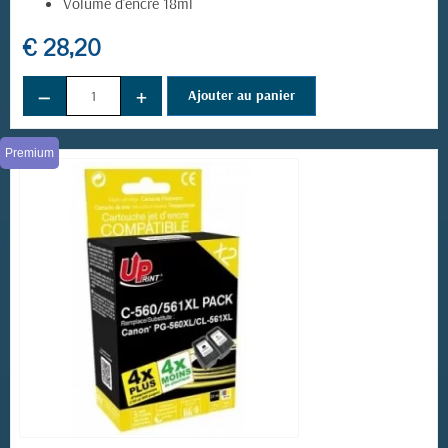
Volume d'encre 18ml
€ 28,20
−
+
Ajouter au panier
(3 avis)
Premium