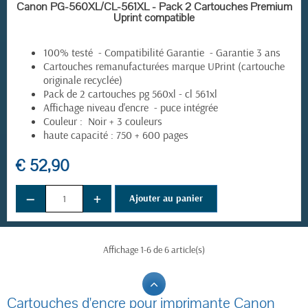
EN STOCK
Canon PG-560XL/CL-561XL - Pack 2 Cartouches Premium
Uprint compatible
100% testé - Compatibilité Garantie - Garantie 3 ans
Cartouches remanufacturées marque UPrint (cartouche
originale recyclée)
Pack de 2 cartouches pg 560xl - cl 561xl
Affichage niveau d'encre - puce intégrée
Couleur : Noir + 3 couleurs
haute capacité : 750 + 600 pages
€ 52,90
−
+
Ajouter au panier
Affichage 1-6 de 6 article(s)
Cartouches d'encre pour imprimante Canon