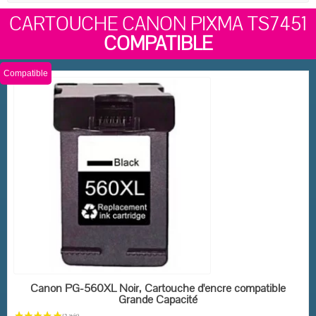
CARTOUCHE CANON PIXMA TS7451
COMPATIBLE
Compatible
EN STOCK
Canon PG-560XL Noir, Cartouche d'encre compatible
Grande Capacité