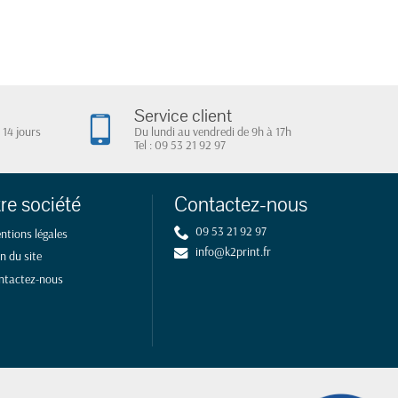
Service client
 14 jours
Du lundi au vendredi de 9h à 17h
Tel : 09 53 21 92 97
re société
Contactez-nous
09 53 21 92 97
ntions légales
info@k2print.fr
n du site
ntactez-nous