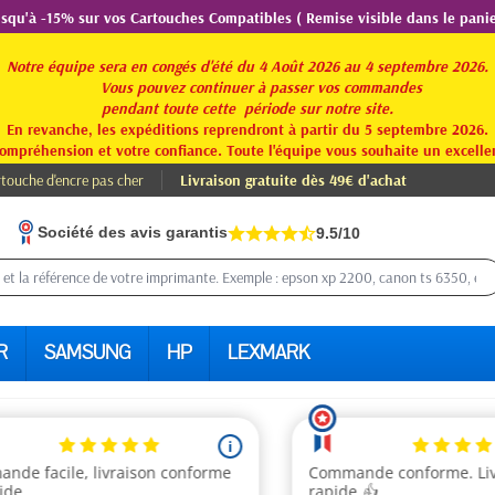
usqu'à -15% sur vos Cartouches Compatibles ( Remise visible dans le panie
Notre équipe sera en congés d'été du 4 Août 2026 au 4 septembre 2026.
Vous pouvez continuer à passer vos commandes
pendant toute
cette période sur notre site.
En revanche, les expéditions reprendront à partir du 5 septembre 2026.
ompréhension et votre confiance. Toute l'équipe vous souhaite un excellen
touche d'encre pas cher
Livraison gratuite dès 49€ d'achat
Société des avis garantis
9.5/10
R
SAMSUNG
HP
LEXMARK