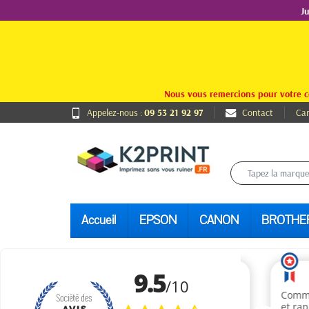
J
Nous vous remercions pour votre c
Appelez-nous :
09 53 21 92 97
Contact
Car
Accueil
EPSON
CANON
BROTHE