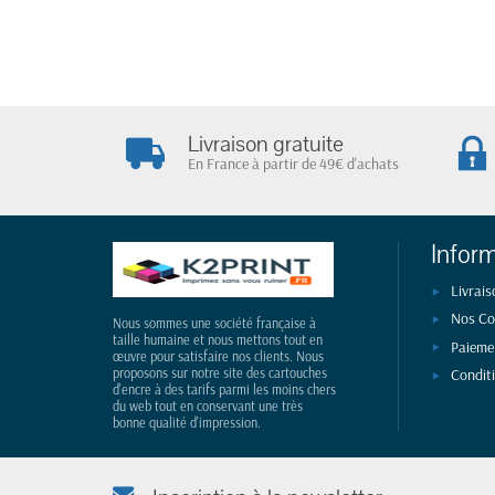
Livraison gratuite
En France à partir de 49€ d'achats
Infor
Livrais
Nos Co
Nous sommes une société française à
taille humaine et nous mettons tout en
Paieme
œuvre pour satisfaire nos clients. Nous
Condit
proposons sur notre site des cartouches
d'encre à des tarifs parmi les moins chers
du web tout en conservant une très
bonne qualité d'impression.