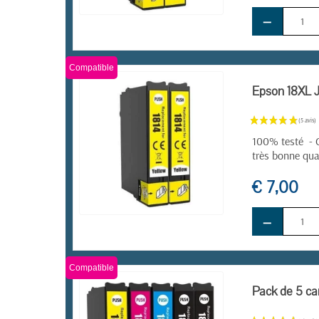
−
EN STOCK
Compatible
Epson 18XL J
100% testé - C
très bonne qua
€ 7,00
−
EN STOCK
Compatible
Pack de 5 ca