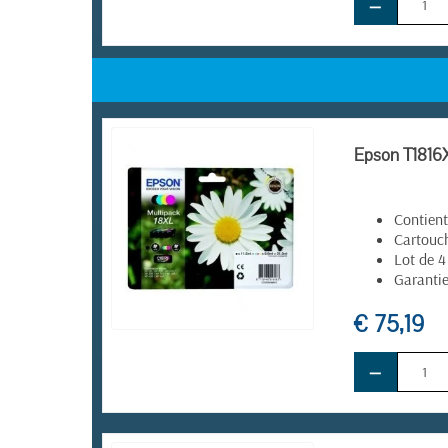
−
Epson T1816X
Contient
Cartouc
Lot de 4
Garantie
€ 75,19
EN STOCK
−