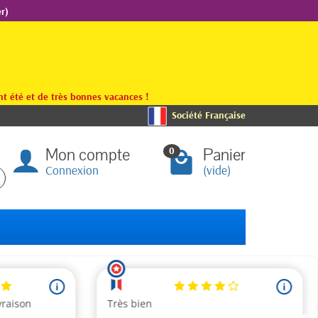
r)
t été et de très bonnes vacances !
Société Française
Mon compte
Panier
0
Connexion
(vide)