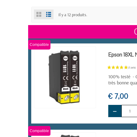
Il y a 12 produits.
Compatible
Epson 18XL N
100% testé - C
très bonne qua
€ 7,00
−
EN STOCK
Compatible