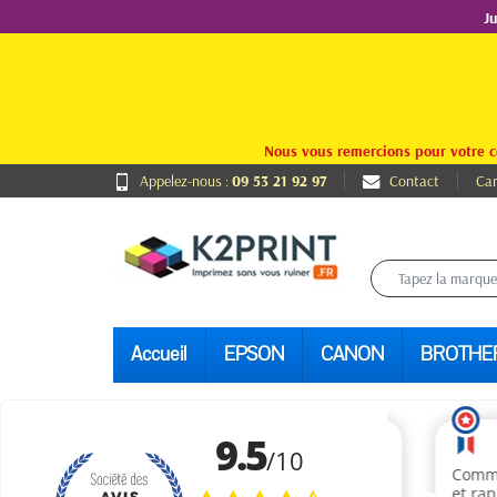
J
Nous vous remercions pour votre c
Appelez-nous :
09 53 21 92 97
Contact
Car
Accueil
EPSON
CANON
BROTHE