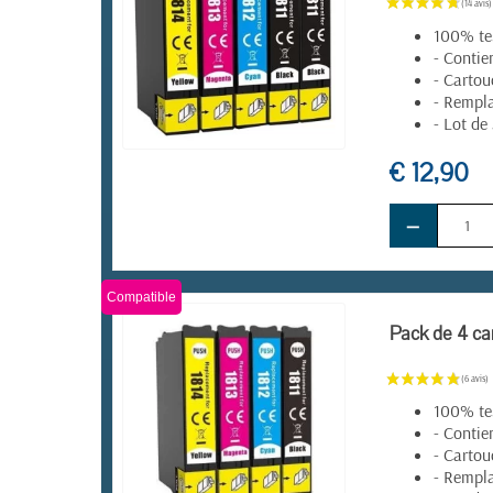
100% tes
- Contie
- Cartou
- Rempla
- Lot de
€ 12,90
EN STOCK
−
Compatible
Pack de 4 ca
100% tes
- Contie
- Cartou
- Rempla