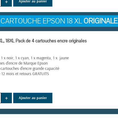
+
Ajouter au panier
CARTOUCHE EPSON 18 XL
ORIGINALE
(5 avis)
L, 18XL Pack de 4 cartouches encre originales
 1 x noir, 1 x cyan, 1 x magenta, 1 x jaune
hes d'encre de Marque Epson
 cartouches d'encre grande capacité
 12 mois et retours GRATUITS
+
Ajouter au panier