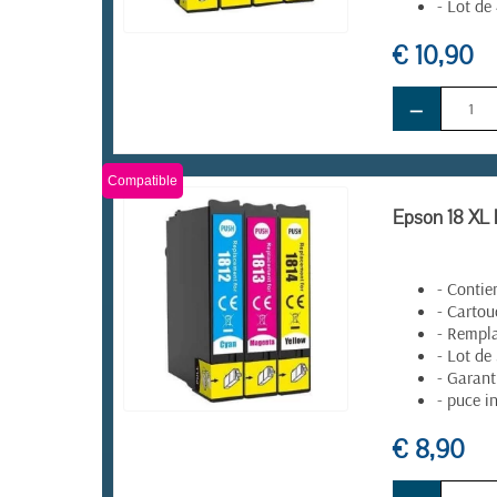
- Lot de
€ 10,90
EN STOCK
−
Compatible
Epson 18 XL 
- Contie
- Cartou
- Rempla
- Lot de
- Garant
- puce i
EN STOCK
€ 8,90