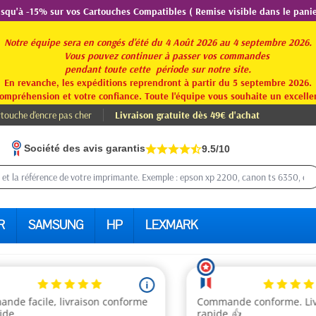
usqu'à -15% sur vos Cartouches Compatibles ( Remise visible dans le panie
Notre équipe sera en congés d'été du 4 Août 2026 au 4 septembre 2026.
Vous pouvez continuer à passer vos commandes
pendant toute
cette période sur notre site.
En revanche, les expéditions reprendront à partir du 5 septembre 2026.
ompréhension et votre confiance. Toute l'équipe vous souhaite un excellen
touche d'encre pas cher
Livraison gratuite dès 49€ d'achat
Société des avis garantis
9.5/10
R
SAMSUNG
HP
LEXMARK