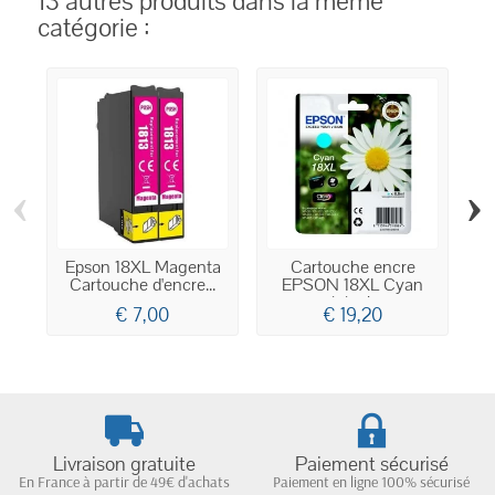
13 autres produits dans la même
catégorie :
‹
›
Epson 18XL Magenta
Cartouche encre
E
Cartouche d'encre...
EPSON 18XL Cyan
Pa
originale...
€ 7,00
€ 19,20
Livraison gratuite
Paiement sécurisé
En France à partir de 49€ d'achats
Paiement en ligne 100% sécurisé