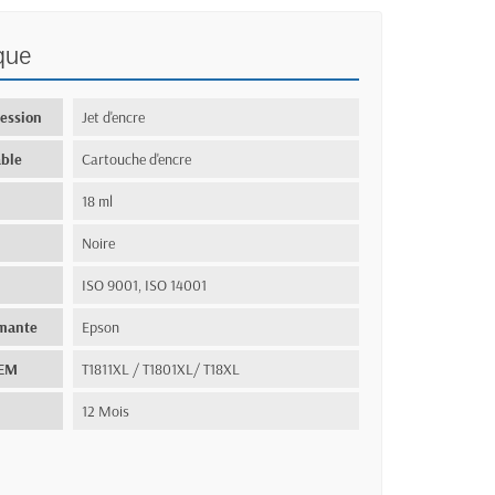
que
ression
Jet d'encre
ble
Cartouche d'encre
18 ml
Noire
ISO 9001, ISO 14001
imante
Epson
OEM
T1811XL / T1801XL/ T18XL
12 Mois