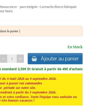
Niveau encre - puce intégrée -
Cartouche d'encre fabriquée
eur Noire.
dans le panier )
En Stock
Ajouter au panier
n standard 3,50€ Et
Gratuit à partir de 49€ d'achats
té du 4 Août 2026 au 4 septembre 2026.
er à passer vos commandes
te période sur notre site.
rendront à partir du 5 septembre 2026.
 et votre confiance. Toute l'équipe vous souhaite un
e très bonnes vacances !