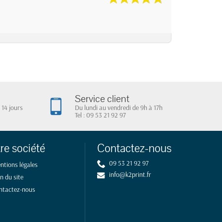
Service client
 14 jours
Du lundi au vendredi de 9h à 17h
Tel : 09 53 21 92 97
re société
Contactez-nous
09 53 21 92 97
ntions légales
info@k2print.fr
n du site
ntactez-nous