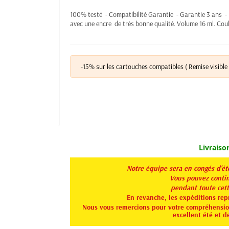
100% testé - Compatibilité Garantie - Garantie 3 ans - 
avec une encre de très bonne qualité. Volume 16 ml. Coul
-15% sur les cartouches compatibles ( Remise visible 
Livraiso
Notre équipe sera en congés d'é
Vous pouvez continu
pendant toute
cet
En revanche, les expéditions rep
Nous vous remercions pour votre compréhension
excellent été et d