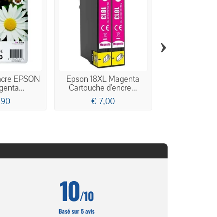
›
ncre EPSON
Epson 18XL Magenta
Pack de 5 ca
enta...
Cartouche d'encre...
compatibles 
,90
€ 7,00
€ 12,
10
/10
Basé sur 5 avis