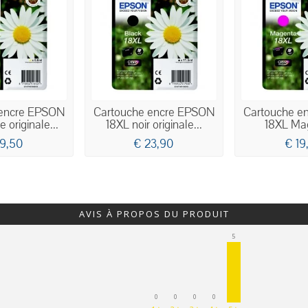
 encre EPSON
Cartouche encre EPSON
Cartouche e
 originale...
18XL noir originale...
18XL Mag
19,50
€ 23,90
€ 19
AVIS À PROPOS DU PRODUIT
5
0
0
0
0