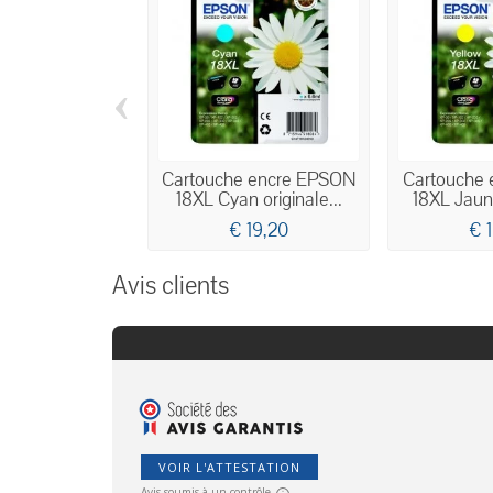
‹
Cartouche encre EPSON
Cartouche
18XL Cyan originale...
18XL Jaune
€ 19,20
€ 
Avis clients
VOIR L'ATTESTATION
Avis soumis à un contrôle