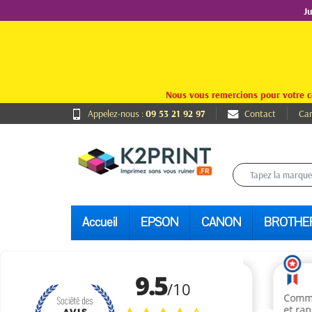
J
Nous vous remercions pour votre c
Appelez-nous :
09 53 21 92 97
Contact
Car
Accueil
EPSON
CANON
BROTHE