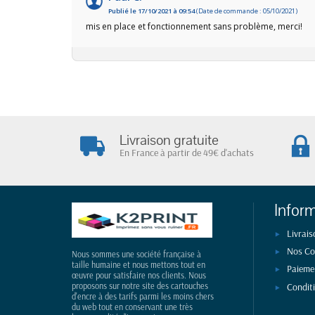
Publié le 17/10/2021 à 09:54
(Date de commande : 05/10/2021)
mis en place et fonctionnement sans problème, merci!
Livraison gratuite
En France à partir de 49€ d'achats
Infor
Livrais
Nos Co
Nous sommes une société française à
taille humaine et nous mettons tout en
Paieme
œuvre pour satisfaire nos clients. Nous
Condit
proposons sur notre site des cartouches
d'encre à des tarifs parmi les moins chers
du web tout en conservant une très