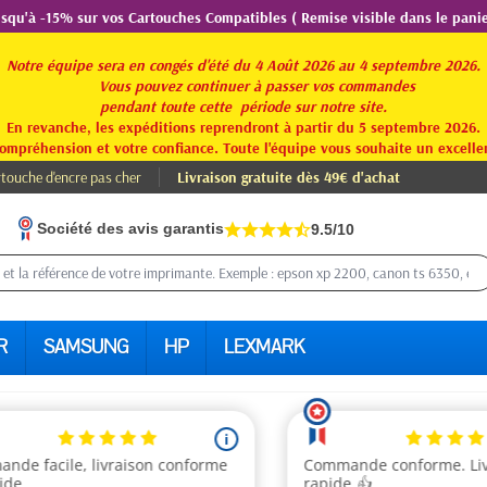
usqu'à -15% sur vos Cartouches Compatibles ( Remise visible dans le panie
Notre équipe sera en congés d'été du 4 Août 2026 au 4 septembre 2026.
Vous pouvez continuer à passer vos commandes
pendant toute
cette période sur notre site.
En revanche, les expéditions reprendront à partir du 5 septembre 2026.
ompréhension et votre confiance. Toute l'équipe vous souhaite un excellen
touche d'encre pas cher
Livraison gratuite dès 49€ d'achat
Société des avis garantis
9.5/10
R
SAMSUNG
HP
LEXMARK