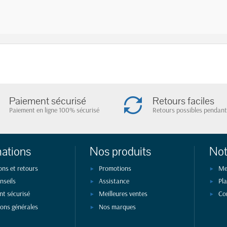
Paiement sécurisé
Retours faciles
Paiement en ligne 100% sécurisé
Retours possibles pendant
mations
Nos produits
Not
ons et retours
Promotions
Me
nseils
Assistance
Pla
nt sécurisé
Meilleures ventes
Co
ions générales
Nos marques