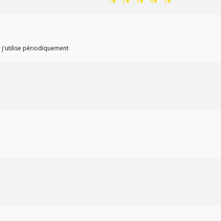
1★
2★
3★
4★
5★
 j'utilise périodiquement