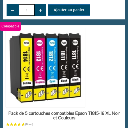
−
+
Ajouter au panier
Compatible
EN STOCK
Pack de 5 cartouches compatibles Epson T1815-18 XL Noir
et Couleurs