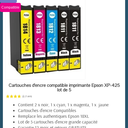
Compatible
(2 avis)
EN STOCK
Cartouches d'encre compatible imprimante Epson XP-425
lot de 5
Contient 2 x noir, 1 x cyan, 1 x magenta, 1 x jaune
Cartouches d'encre Compatibles
Remplace les authentiques Epson 18XL
Lot de 5 cartouches d'encre grande capacité
Garantie 12 mois et retours GRATUITS