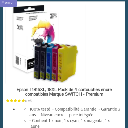
Premium
EN STOCK
Epson T1816XL, 18XL Pack de 4 cartouches encre
compatibles Marque SWITCH - Premium
100% testé - Compatibilité Garantie - Garantie 3
ans - Niveau encre - puce intégrée
- Contient 1 x noir, 1 x cyan, 1 x magenta, 1 x
jaune