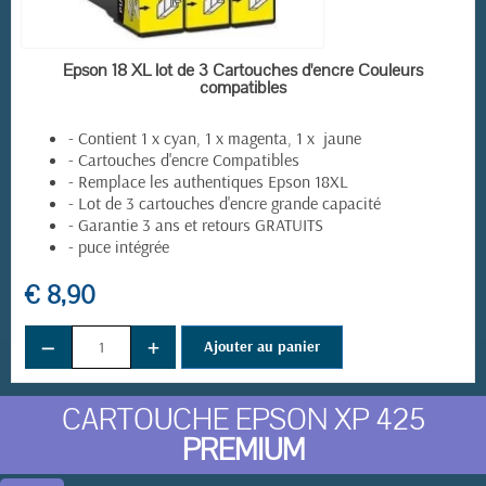
EN STOCK
Epson 18 XL lot de 3 Cartouches d'encre Couleurs
compatibles
- Contient 1 x cyan, 1 x magenta, 1 x jaune
- Cartouches d'encre Compatibles
- Remplace les authentiques Epson 18XL
- Lot de 3 cartouches d'encre grande capacité
- Garantie 3 ans et retours GRATUITS
- puce intégrée
€ 8,90
−
+
(6 avis)
Ajouter au panier
CARTOUCHE EPSON XP 425
PREMIUM