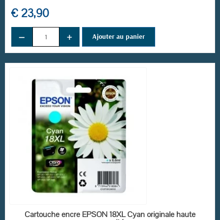
€ 23,90
−
+
Ajouter au panier
(6 avis)
EN STOCK
Cartouche encre EPSON 18XL Cyan originale haute