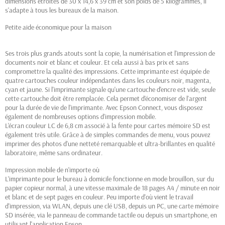
dimensions étroites de 30 x 14,6 x 39 cm et son poids de 5 kilogrammes, il
s'adapte à tous les bureaux de la maison.
Petite aide économique pour la maison
Ses trois plus grands atouts sont la copie, la numérisation et l'impression de
documents noir et blanc et couleur. Et cela aussi à bas prix et sans
compromettre la qualité des impressions. Cette imprimante est équipée de
quatre cartouches couleur indépendantes dans les couleurs noir, magenta,
cyan et jaune. Si l'imprimante signale qu'une cartouche d'encre est vide, seule
cette cartouche doit être remplacée. Cela permet d'économiser de l'argent
pour la durée de vie de l'imprimante. Avec Epson Connect, vous disposez
également de nombreuses options d'impression mobile.
L'écran couleur LC de 6,8 cm associé à la fente pour cartes mémoire SD est
également très utile. Grâce à de simples commandes de menu, vous pouvez
imprimer des photos d'une netteté remarquable et ultra-brillantes en qualité
laboratoire, même sans ordinateur.
Impression mobile de n'importe où
L'imprimante pour le bureau à domicile fonctionne en mode brouillon, sur du
papier copieur normal, à une vitesse maximale de 18 pages A4 / minute en noir
et blanc et de sept pages en couleur. Peu importe d'où vient le travail
d'impression, via WLAN, depuis une clé USB, depuis un PC, une carte mémoire
SD insérée, via le panneau de commande tactile ou depuis un smartphone, en
utilisant l'application Epson.