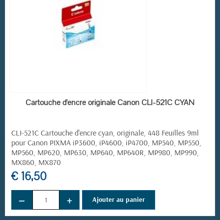
EN STOCK
Cartouche d'encre originale Canon CLI-521C CYAN
CLI-521C Cartouche d'encre cyan, originale, 448 Feuilles 9ml
pour Canon PIXMA iP3600, iP4600, iP4700, MP540, MP550,
MP560, MP620, MP630, MP640, MP640R, MP980, MP990,
MX860, MX870
€ 16,50
(2 avis)
−
+
Ajouter au panier