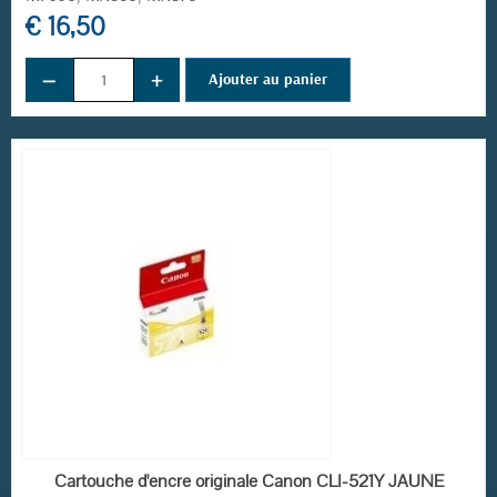
€ 16,50
−
+
Ajouter au panier
(2 avis)
EN STOCK
Cartouche d'encre originale Canon CLI-521Y JAUNE