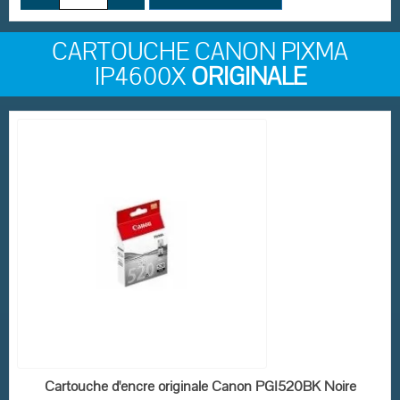
CARTOUCHE CANON PIXMA
IP4600X
ORIGINALE
EN STOCK
Cartouche d'encre originale Canon PGI520BK Noire