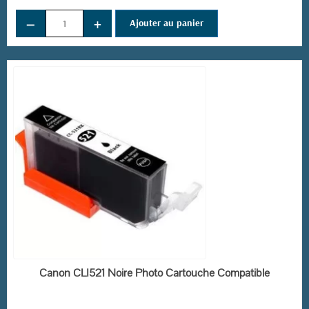
−
+
Ajouter au panier
(4 avis)
EN STOCK
Canon CLI521 Noire Photo Cartouche Compatible