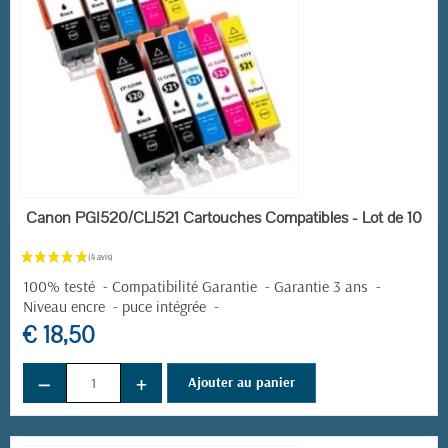
EN STOCK
Canon PGI520/CLI521 Cartouches Compatibles - Lot de 10
100% testé - Compatibilité Garantie - Garantie 3 ans -
Niveau encre - puce intégrée -
€ 18,50
−
+
Ajouter au panier
(5 avis)