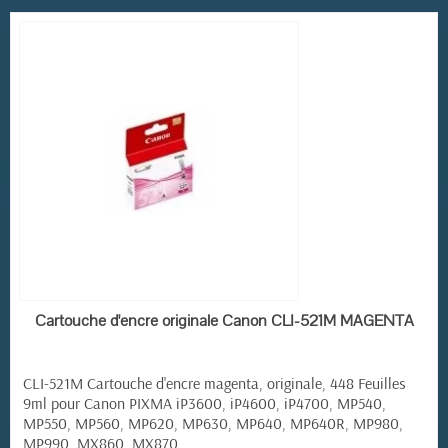
EN STOCK
Cartouche d'encre originale Canon CLI-521M MAGENTA
CLI-521M Cartouche d'encre magenta, originale, 448 Feuilles
9ml pour Canon PIXMA iP3600, iP4600, iP4700, MP540,
MP550, MP560, MP620, MP630, MP640, MP640R, MP980,
MP990, MX860, MX870