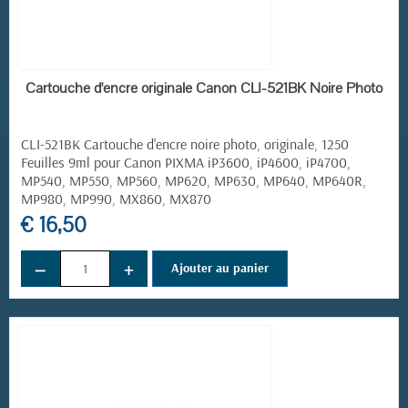
EN STOCK
Cartouche d'encre originale Canon CLI-521BK Noire Photo
CLI-521BK Cartouche d'encre noire photo, originale, 1250
Feuilles 9ml pour Canon PIXMA iP3600, iP4600, iP4700,
MP540, MP550, MP560, MP620, MP630, MP640, MP640R,
MP980, MP990, MX860, MX870
€ 16,50
−
+
Ajouter au panier