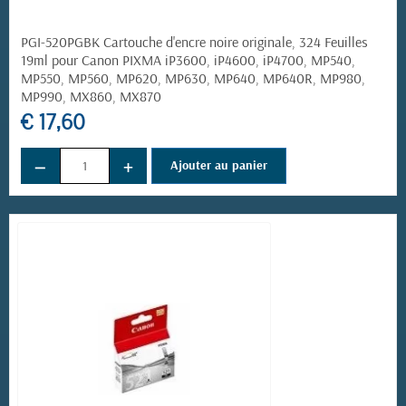
PGI-520PGBK Cartouche d'encre noire originale, 324 Feuilles
19ml pour Canon PIXMA iP3600, iP4600, iP4700, MP540,
MP550, MP560, MP620, MP630, MP640, MP640R, MP980,
MP990, MX860, MX870
€ 17,60
−
+
Ajouter au panier
(1 avis)