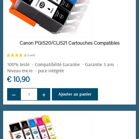
EN STOCK
Canon PGI520/CLI521 Cartouches Compatibles
100% testé - Compatibilité Garantie - Garantie 3 ans -
Niveau encre - puce intégrée
€ 10,90
−
+
Ajouter au panier