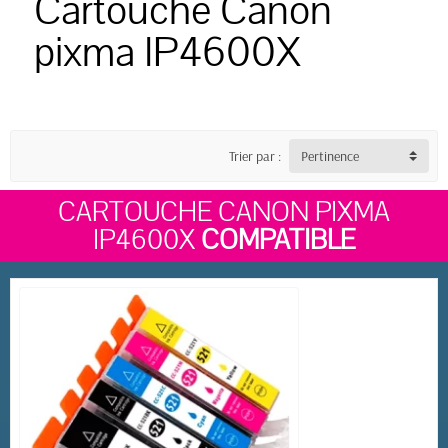
Cartouche Canon
pixma IP4600X
Trier par :
Pertinence
CARTOUCHE CANON PIXMA
IP4600X
COMPATIBLE