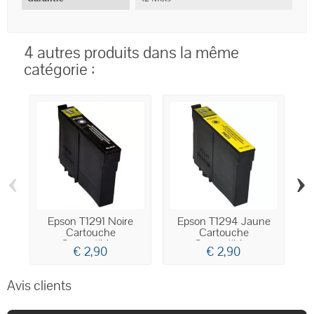
4 autres produits dans la même
catégorie :
‹
›
Epson T1291 Noire
Epson T1294 Jaune
Cartouche
Cartouche
C
Compatible...
Compatible...
€ 2,90
€ 2,90
Avis clients