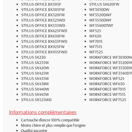
STYLUS OFFICE BX305F
STYLUS SX620FW
STYLUS OFFICE BX305FW
WF3010DW
STYLUS OFFICE BX320FW
WF3520DWF
STYLUS OFFICE BX525WD
WF3530DWF
STYLUS OFFICE BX535WD
WF3540DTWF
STYLUS OFFICE BX625FWD
WF525
STYLUS OFFICE BX630FW
WF630
STYLUS OFFICE BX635FWD
WF7015
STYLUS OFFICE BX925FW
WF7515
STYLUS OFFICE BX935FWD
WF7525
STYLUS SX230
WORKFORCE WF3010D
STYLUS SX235W
WORKFORCE WF3520D
STYLUS SX420W
WORKFORCE WF3530D
STYLUS SX425W
WORKFORCE WF3540DT
STYLUS SX435W
WORKFORCE WF525
STYLUS SX438W
WORKFORCE WF630
STYLUS SX440W
WORKFORCE WF7015
STYLUS SX445W
WORKFORCE WF7515
STYLUS SX525WD
WORKFORCE WF7525
Informations complémentaires
Cartouche d'encre 100% compatible
Moins chère et plus remplie que l'origine
Qualité garantie