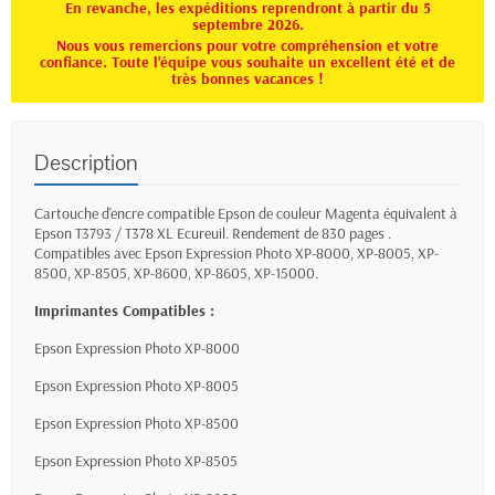
En revanche, les expéditions reprendront à partir du 5
septembre 2026.
Nous vous remercions pour votre compréhension et votre
confiance. Toute l'équipe vous souhaite un excellent été et de
très bonnes vacances !
Description
Cartouche d'encre compatible Epson de couleur Magenta équivalent à
Epson T3793 / T378 XL
Ecureuil
. Rendement de 830 pages .
Compatibles avec Epson Expression Photo XP-8000, XP-8005, XP-
8500, XP-8505, XP-8600, XP-8605, XP-15000.
Imprimantes Compatibles :
Epson Expression Photo XP-8000
Epson Expression Photo XP-8005
Epson Expression Photo XP-8500
Epson Expression Photo XP-8505