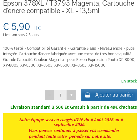
Epson 378XL / T3793 Magenta, Cartouche
d'encre compatible - XL - 13,5ml
€ 5,90
TTC
Livraison sous 2-3 jours
100% testé - Compatibilité Garantie - Garantie 3 ans - Niveau encre - puce
intégrée Cartouche d'encre fabriquée avec une encre de très bonne qualité.
Grande Capacité. Couleur Magenta - pour Epson Expression Photo XP-8000,
XP-8005, XP-8500, XP-8505, XP-8600, XP-8605, XP-15000
En stock
Ajouter au panier
Livraison standard 3,50€ Et
Gratuit à partir de 49€ d'achats
Notre équipe sera en congés d'été du 4 Août 2026 au 4
septembre 2026.
Vous pouvez continuer à passer vos commandes
pendant toute
cette période sur notre site.