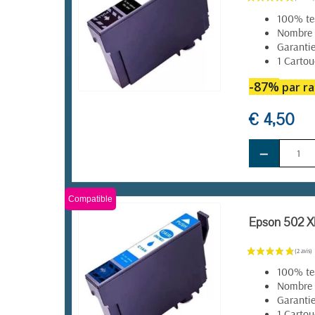
100% tes
Nombre 
Garantie
1 Cartou
-87%
par ra
EN STOCK
€ 4,50
−
Compatible
Epson 502 XL
100% tes
Nombre 
Garantie
1 Cartou