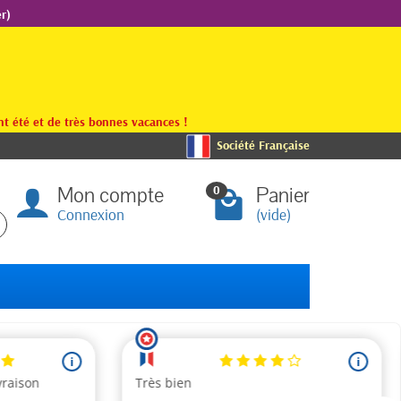
r)
t été et de très bonnes vacances !
Société Française
Mon compte
Panier
0
Connexion
(vide)