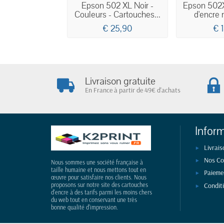
Epson 502 XL Noir -
Epson 502
Couleurs - Cartouches...
d'encre 
€ 25,90
€ 
Livraison gratuite
En France à partir de 49€ d'achats
Infor
Livrais
Nos Co
Nous sommes une société française à
taille humaine et nous mettons tout en
Paieme
œuvre pour satisfaire nos clients. Nous
Condit
proposons sur notre site des cartouches
d'encre à des tarifs parmi les moins chers
du web tout en conservant une très
bonne qualité d'impression.