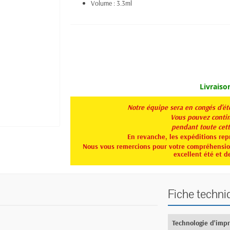
Volume : 3.3ml
Livraiso
Notre équipe sera en congés d'é
Vous pouvez continu
pendant toute
cet
En revanche, les expéditions rep
Nous vous remercions pour votre compréhension
excellent été et d
Fiche techni
Technologie d'imp