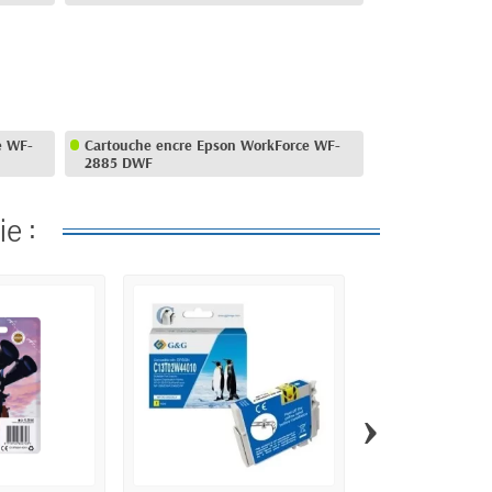
e WF-
Cartouche encre Epson WorkForce WF-
2885 DWF
e :
›