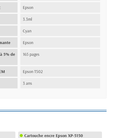
t
Epson
3.3ml
Cyan
imante
Epson
(à 5% de
165 pages
OEM
Epson T502
3 ans
Cartouche encre Epson XP-5150