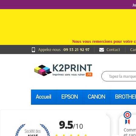
J
Nous vous remercions pour votre c
Appelez-nous :
09 53 21 92 97
Contact
Car
Accueil
EPSON
CANON
BROTHE