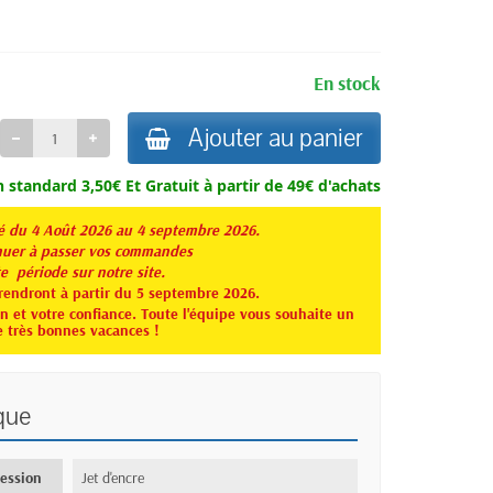
En stock
Ajouter au panier
n standard 3,50€ Et
Gratuit à partir de 49€ d'achats
té du 4 Août 2026 au 4 septembre 2026.
er à passer vos commandes
te période sur notre site.
rendront à partir du 5 septembre 2026.
 et votre confiance. Toute l'équipe vous souhaite un
e très bonnes vacances !
que
ression
Jet d'encre