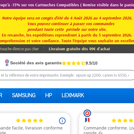
usqu'à -15% sur vos Cartouches Compatibles ( Remise visible dans le panie
Notre équipe sera en congés d'été du 4 Août 2026 au 4 septembre 2026.
Vous pouvez continuer à passer vos commandes
pendant toute
cette période sur notre site.
En revanche, les expéditions reprendront à partir du 5 septembre 2026.
ompréhension et votre confiance. Toute l'équipe vous souhaite un excellen
touche d'encre pas cher
Livraison gratuite dès 49€ d'achat
Société des avis garantis
9.5/10
R
SAMSUNG
HP
LEXMARK