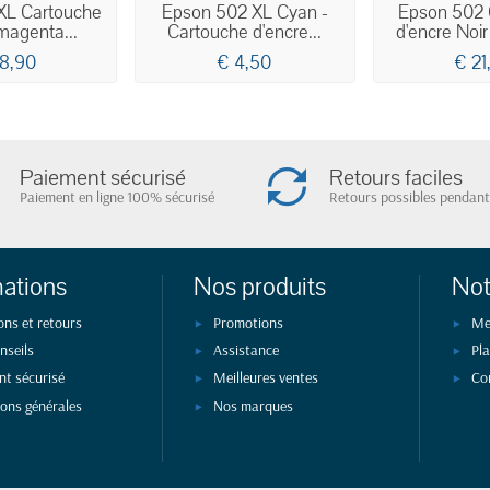
XL Cartouche
Epson 502 XL Cyan -
Epson 502 
magenta...
Cartouche d'encre...
d'encre Noir 
18,90
€ 4,50
€ 21
Paiement sécurisé
Retours faciles
Paiement en ligne 100% sécurisé
Retours possibles pendant
mations
Nos produits
Not
ons et retours
Promotions
Me
nseils
Assistance
Pla
nt sécurisé
Meilleures ventes
Co
ions générales
Nos marques