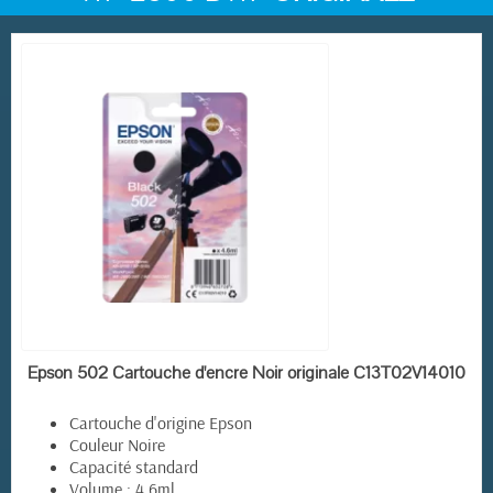
EN STOCK
Epson 502 Cartouche d'encre Noir originale C13T02V14010
Cartouche d'origine Epson
Couleur Noire
Capacité standard
Volume : 4.6ml