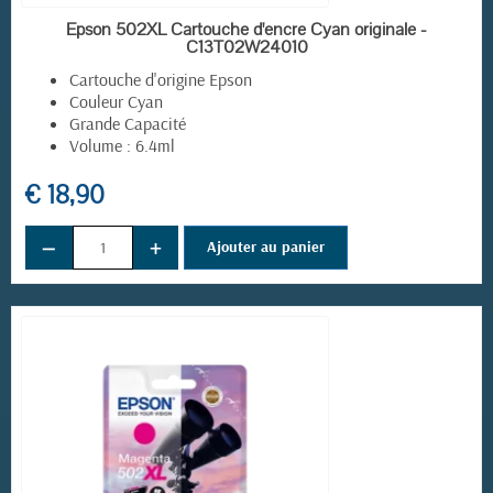
EN STOCK
Epson 502XL Cartouche d'encre Cyan originale -
C13T02W24010
Cartouche d'origine Epson
Couleur Cyan
Grande Capacité
Volume : 6.4ml
€ 18,90
−
+
Ajouter au panier