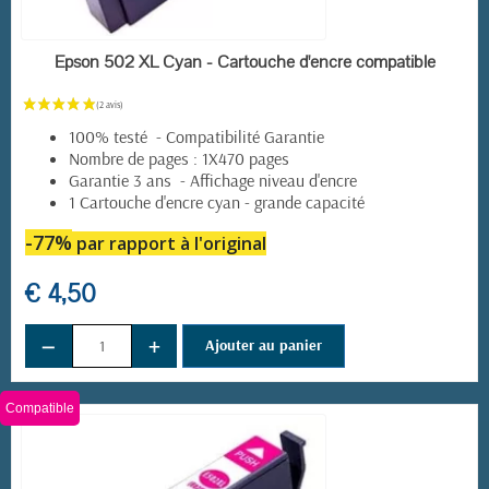
EN STOCK
Epson 502 XL Cyan - Cartouche d'encre compatible
100% testé - Compatibilité Garantie
Nombre de pages : 1X470 pages
Garantie 3 ans - Affichage niveau d'encre
1 Cartouche d'encre cyan - grande capacité
-77%
par rapport à l'original
€ 4,50
−
+
Ajouter au panier
Compatible