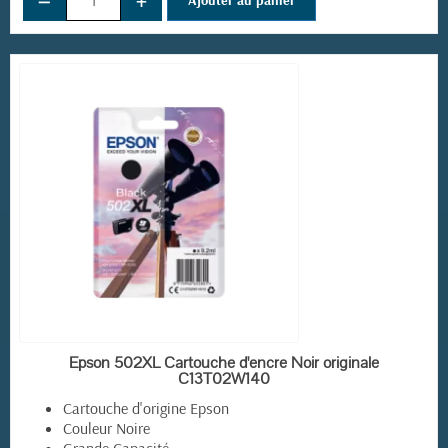
−
+
EN STOCK
Epson 502XL Cartouche d'encre Noir originale
C13T02W140
Cartouche d'origine Epson
Couleur Noire
Grande Capacité