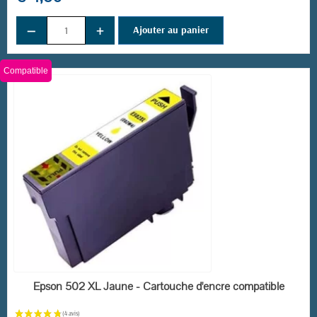
−
+
Ajouter au panier
(4 avis)
Compatible
EN STOCK
Epson 502 XL Jaune - Cartouche d'encre compatible