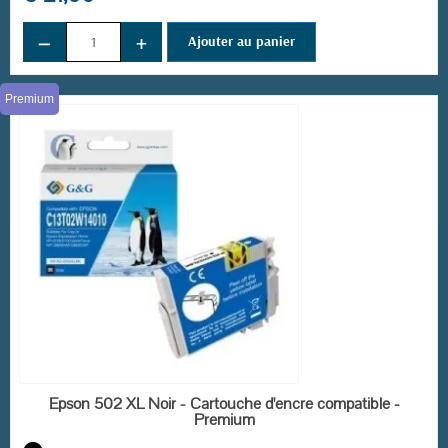
−
+
Ajouter au panier
Premium
EN STOCK
Epson 502 XL Noir - Cartouche d'encre compatible -
Premium