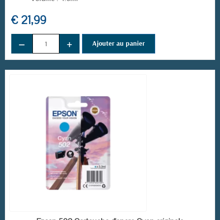
€ 21,99
−
+
Ajouter au panier
(1 avis)
EN STOCK