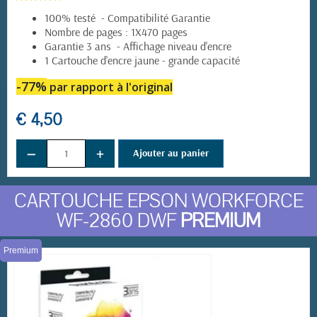
100% testé - Compatibilité Garantie
Nombre de pages : 1X470 pages
Garantie 3 ans - Affichage niveau d'encre
1 Cartouche d'encre jaune - grande capacité
-77%
par rapport à l'original
€ 4,50
−
+
Ajouter au panier
CARTOUCHE EPSON WORKFORCE
WF-2860 DWF
PREMIUM
Premium