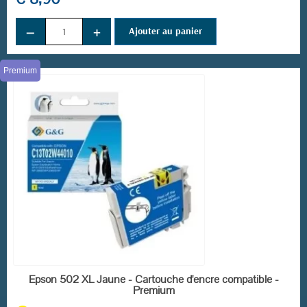
(5 avis)
−
+
Ajouter au panier
Premium
EN STOCK
Epson 502 XL Jaune - Cartouche d'encre compatible -
Premium