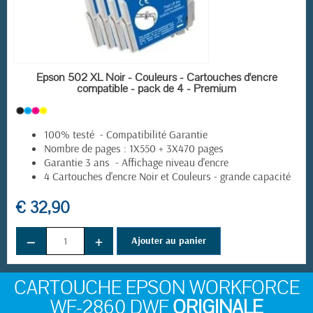
EN STOCK
Epson 502 XL Noir - Couleurs - Cartouches d'encre
compatible - pack de 4 - Premium
(4 avis)
100% testé - Compatibilité Garantie
Nombre de pages : 1X550 + 3X470 pages
Garantie 3 ans - Affichage niveau d'encre
4 Cartouches d'encre Noir et Couleurs - grande capacité
€ 32,90
−
+
Ajouter au panier
CARTOUCHE EPSON WORKFORCE
WF-2860 DWF
ORIGINALE