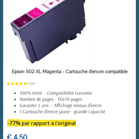
EN STOCK
Epson 502 XL Magenta - Cartouche d'encre compatible
100% testé - Compatibilité Garantie
Nombre de pages : 1X470 pages
Garantie 3 ans - Affichage niveau d'encre
1 Cartouche d'encre jaune - grande capacité
-77%
par rapport à l'original
€ 4,50