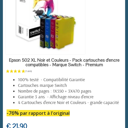
EN STOCK
Epson 502 XL Noir et Couleurs - Pack cartouches d'encre
(10 avis)
compatibles - Marque Switch - Premium
100% testé - Compatibilité Garantie
Cartouches marque Switch
Nombre de pages : 1X550 + 3X470 pages
Garantie 3 ans - Affichage niveau d'encre
4 Cartouches d'encre Noir et Couleurs - grande capacité
-76%
par rapport à l'original
€ 21,90