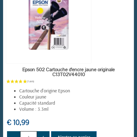
EN STOCK
Epson 502 Cartouche d'encre jaune originale
C13T02V44010
Cartouche d'origine Epson
Couleur jaune
Capacité standard
Volume : 3.3ml
€ 10,99
Ajouter au panier