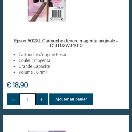
EN STOCK
Epson 502XL Cartouche d'encre magenta originale -
C13T02W34010
Cartouche d'origine Epson
Couleur magenta
Grande Capacité
Volume : 6.4ml
€ 18,90
−
+
Ajouter au panier