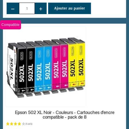
−
+
Ajouter au panier
(34 avis)
Compatible
EN STOCK
Epson 502 XL Noir - Couleurs - Cartouches d'encre
compatible - pack de 8