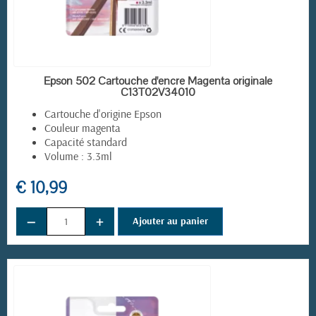
EN STOCK
Epson 502 Cartouche d'encre Magenta originale
C13T02V34010
Cartouche d'origine Epson
Couleur magenta
Capacité standard
Volume : 3.3ml
€ 10,99
−
+
Ajouter au panier