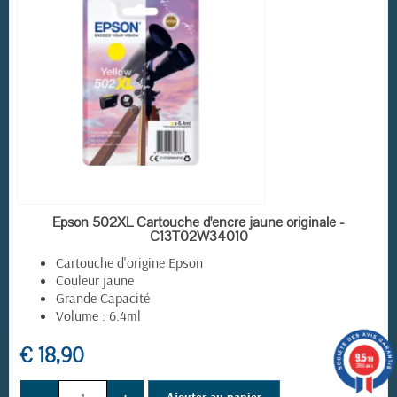
EN STOCK
Epson 502XL Cartouche d'encre jaune originale -
C13T02W34010
Cartouche d'origine Epson
Couleur jaune
Grande Capacité
Volume : 6.4ml
€ 18,90
9.5
/10
3786 avis