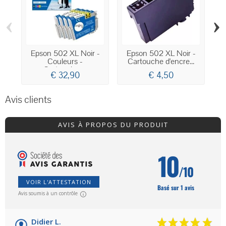
‹
›
Epson 502 XL Noir -
Epson 502 XL Noir -
Couleurs -
Cartouche d'encre...
M
Cartouches...
€ 32,90
€ 4,50
Avis clients
AVIS À PROPOS DU PRODUIT
10
/10
VOIR L'ATTESTATION
Basé sur 1 avis
Avis soumis à un contrôle
Didier L.