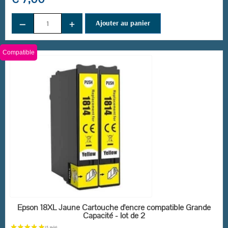
−
+
Ajouter au panier
Compatible
EN STOCK
Epson 18XL Jaune Cartouche d'encre compatible Grande
Capacité - lot de 2