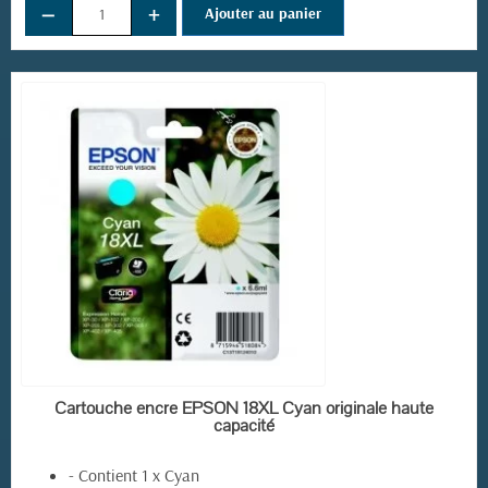
−
+
Ajouter au panier
EN STOCK
Cartouche encre EPSON 18XL Cyan originale haute
capacité
- Contient 1 x Cyan