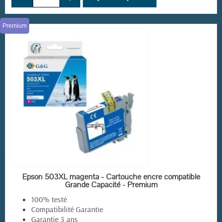
(2 avis)
Premium
EN STOCK
Epson 503XL magenta - Cartouche encre compatible
Grande Capacité - Premium
100% testé
Compatibilité Garantie
Garantie 3 ans