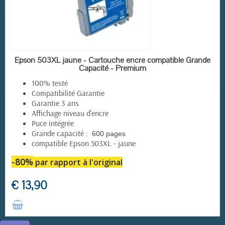
RUPTURE DE STOCK
Epson 503XL jaune - Cartouche encre compatible Grande
Capacité - Premium
100% testé
Compatibilité Garantie
(2 avis)
Garantie 3 ans
Affichage niveau d'encre
Puce intégrée
Grande capacité :
600 pages
compatible Epson 503XL - jaune
-80%
par rapport à l'original
€ 13,90