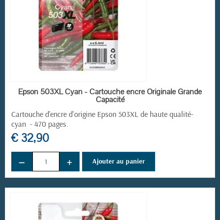
EN STOCK
Epson 503XL Cyan - Cartouche encre Originale Grande
Capacité
Cartouche d'encre d'origine Epson 503XL de haute qualité-
cyan - 470 pages.
€ 32,90
−
+
Ajouter au panier