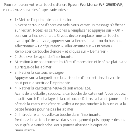
Pour remplacer votre cartouche d’encre
Epson Workforce WF-2965DWF
,
vous devrez suivre les étapes suivantes :
1 : Mettre l’imprimante sous tension.
Si votre cartouche d’encre est vide, vous verrez un message s’afficher
sur l’écran. Notez les cartouches à remplacer et appuyez sur « OK »
puis sur la flèche du haut. Si vous devez remplacer une cartouche
avant qu’elle soit vide, appuyez sur la flèche du haut ou du bas puis
sélectionner « Configuration ». Allez ensuite sur « Entretien >
Remplacer cartouche d’encre » et cliquez sur « Démarrer »
2 : Soulever le capot de l’imprimante.
Attention à ne pas toucher les têtes d’impression et le câble plat blanc
au risque de les abîmer.
3 : Retirer la cartouche usagée.
Appuyez sur la languette de la cartouche d’encre et tirez-la vers le
haut pour la sortir de l’imprimante.
4 : Retirer la cartouche neuve de son emballage.
Avant de la déballer, secouez la cartouche délicatement. Vous pouvez
ensuite sortir l’emballage de la cartouche. Retirez la bande jaune sur le
côté de la cartouche d’encre. Veillez à ne pas toucher à la puce ou à la
petite fenêtre pour ne pas les abîmer.
5 : Introduire la nouvelle cartouche dans l’imprimante.
Replacez la cartouche neuve dans son logement puis appuyez dessus
pour qu’elle s’enclenche. Vous pouvez abaisser le capot de
l’imprimante.