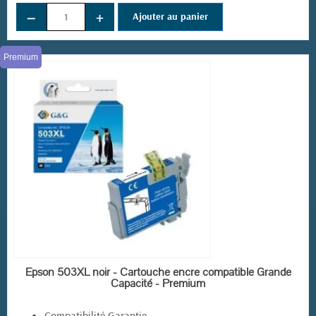
−
+
Ajouter au panier
Premium
EN STOCK
Epson 503XL noir - Cartouche encre compatible Grande
Capacité - Premium
Compatibilité Garantie