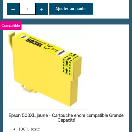
−
+
Ajouter au panier
Compatible
EN STOCK
Epson 503XL jaune - Cartouche encre compatible Grande
Capacité
100% testé