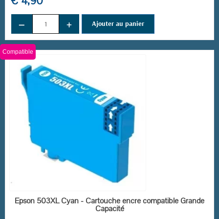
€ 4,90
(4 avis)
−
+
Ajouter au panier
Compatible
EN STOCK
Epson 503XL Cyan - Cartouche encre compatible Grande
Capacité