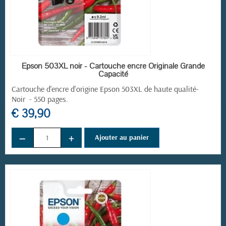
EN STOCK
Epson 503XL noir - Cartouche encre Originale Grande
Capacité
Cartouche d'encre d'origine Epson 503XL de haute qualité-
Noir - 550 pages.
€ 39,90
−
+
Ajouter au panier