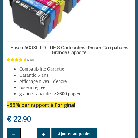
EN STOCK
Epson 503XL LOT DE 8 Cartouches d'encre Compatibles
Grande Capacité
Compatibilité Garantie
Garantie 3 ans,
Affichage niveau d'encre,
puce intégrée,
grande capacité :
8X600 pages
-89%
par rapport à l'original
€ 22,90
−
+
Ajouter au panier