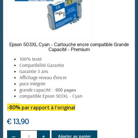
EN STOCK
Epson 503XL Cyan - Cartouche encre compatible Grande
Capacité - Premium
100% testé
Compatibilité Garantie
Garantie 3 ans
Affichage niveau d'encre
puce intégrée
grande capacité :
600 pages
compatible Epson 503XL - Cyan
-80%
par rapport à l'original
€ 13,90
−
+
Ajouter au panier