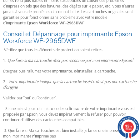
qui les rend plus fiables et moins susceptibles de causer des problèmes
d'impression tels que des bavures, des dégâts sur le papier, etc. Vous n'aurez
jamais à vous de problèmes de compatibilité. Les cartouches originales sont
garanties pour fonctionner sans problème avec votre modèle
d'imprimante
Epson Workforce WF-2965DWF
.
Conseil et Dépannage pour imprimante Epson
Workforce WF-2965DWF
Vérifiez que tous les éléments de protection soient retirés
1.
Que faire si ma cartouche n'est pas reconnue par mon imprimante Epson?
Éteignez puis rallumez votre imprimante. Réinstallez la cartouche.
2.
Votre imprimante indique que la cartouche insérée n'est pas une cartouche
d'origine
Validez par "oui" ou "continuer".
- Si une mise à jour du micro-code ou firmware de votre imprimante vous est
proposée par Epson, vous devez impérativement la refuser pour pouvoir
continuer d'utiliser des cartouches compatibles
9.5
/10
3. Que faire si Ma cartouches est bien installé, je lance une impression mais
3786 avis
mon imprimante n’imprime pas