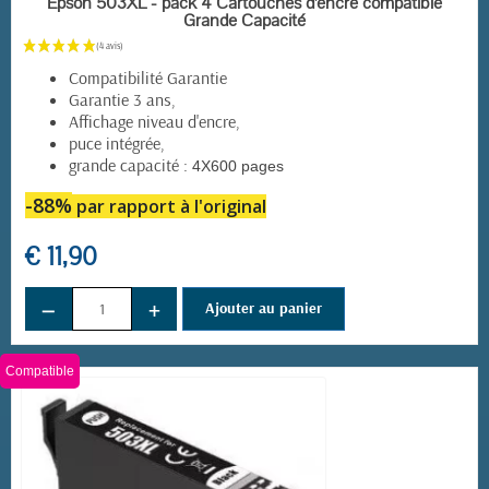
Epson 503XL - pack 4 Cartouches d'encre compatible
Grande Capacité
Compatibilité Garantie
Garantie 3 ans,
Affichage niveau d'encre,
puce intégrée,
grande capacité :
4X600 pages
-88%
par rapport à l'original
€ 11,90
−
+
Ajouter au panier
Compatible