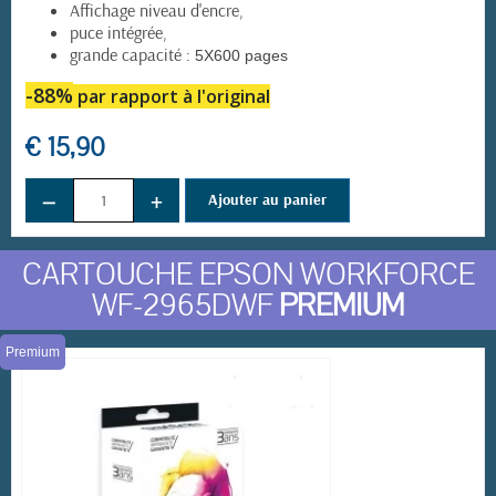
Affichage niveau d'encre,
puce intégrée,
grande capacité :
5X600 pages
-88%
par rapport à l'original
(1 avis)
€ 15,90
−
+
Ajouter au panier
CARTOUCHE EPSON WORKFORCE
WF-2965DWF
PREMIUM
Premium