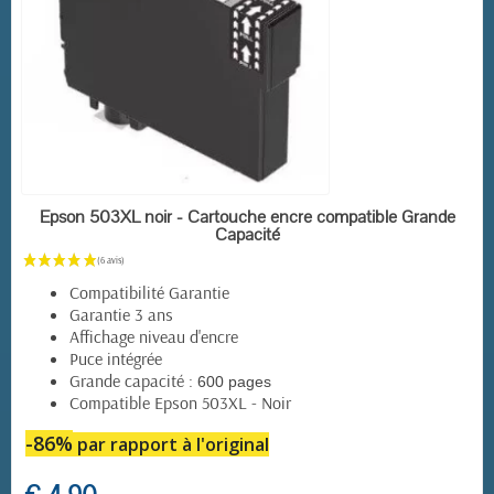
EN STOCK
Epson 503XL noir - Cartouche encre compatible Grande
Capacité
Compatibilité Garantie
Garantie 3 ans
Affichage niveau d'encre
Puce intégrée
Grande capacité :
600 pages
Compatible Epson 503XL - Noir
-86%
par rapport à l'original