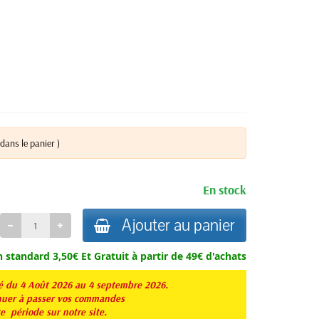
dans le panier )
En stock
Ajouter au panier
n standard 3,50€ Et
Gratuit à partir de 49€ d'achats
té du 4 Août 2026 au 4 septembre 2026.
er à passer vos commandes
te période sur notre site.