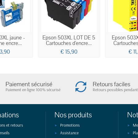
3XL jaune -
Epson 503XL LOT DE 5
Epson 503X
e encre...
Cartouches d'encre...
Cartouches 
13,90
€ 15,90
€ 11
Paiement sécurisé
Retours faciles
Paiement en ligne 100% sécurisé
Retours possibles pendant
mations
Nos produits
Not
ons et retours
Promotions
Me
nseils
Assistance
Pla