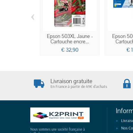
‹
Epson 503XL Jaune -
Epson 50
Cartouche encre...
Cartouch
€ 32,90
€ 
Livraison gratuite
En France à partir de 49€ d'achats
Infor
Livrais
Nos Co
Nous sommes une société française à