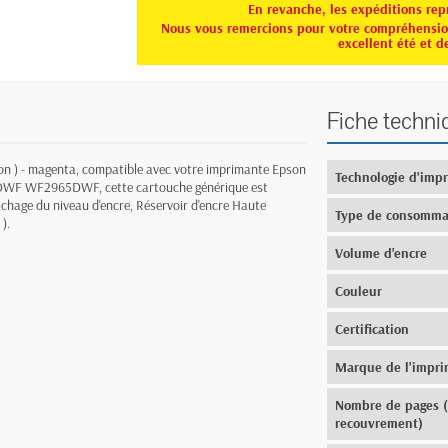
En revanche, les expéditions rep
Nous vous remercions pour votre compréhension
excellent été et d
Fiche techni
on ) - magenta,
compatible avec votre imprimante Epson
Technologie d'imp
0DWF WF2965DWF, cette
cartouche générique est
ichage du niveau d'encre,
Réservoir d'encre Haute
Type de consomma
).
Volume d'encre
Couleur
Certification
Marque de l'impr
Nombre de pages 
recouvrement)