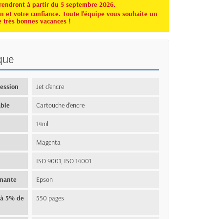
rendront à partir du 5 septembre 2026.
 et votre confiance. Toute l'équipe vous souhaite un
e très bonnes vacances !
que
ression
Jet d'encre
ble
Cartouche d'encre
14ml
Magenta
ISO 9001, ISO 14001
imante
Epson
(à 5% de
550 pages