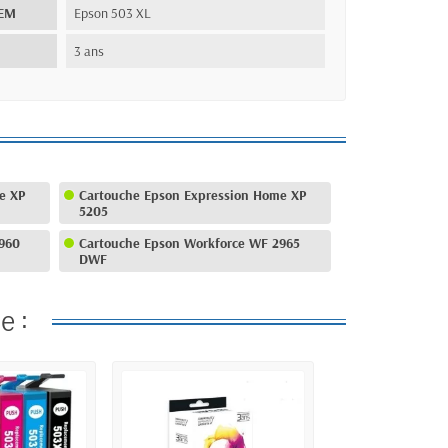
OEM
Epson 503 XL
3 ans
e XP
Cartouche Epson Expression Home XP
5205
960
Cartouche Epson Workforce WF 2965
DWF
e :