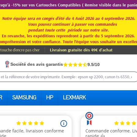
usqu'à -15% sur vos Cartouches Compatibles ( Remise visible dans le panie
Notre équipe sera en congés d'été du 4 Août 2026 au 4 septembre 2026.
Vous pouvez continuer à passer vos commandes
pendant toute
cette période sur notre site.
En revanche, les expéditions reprendront à partir du 5 septembre 2026.
ompréhension et votre confiance. Toute l'équipe vous souhaite un excellen
touche d'encre pas cher
Livraison gratuite dès 49€ d'achat
Société des avis garantis
9.5/10
R
SAMSUNG
HP
LEXMARK