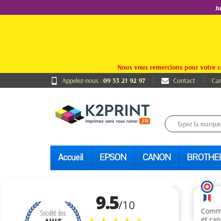
J
Nous vous remercions pour votre c
Appelez-nous :
09 53 21 92 97
Contact
Car
Accueil
EPSON
CANON
BROTHE