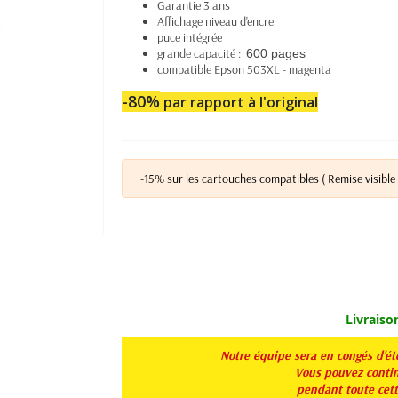
Garantie 3 ans
Affichage niveau d'encre
puce intégrée
grande capacité :
600 pages
compatible Epson 503XL - magenta
-80%
par rapport à l'original
-15% sur les cartouches compatibles ( Remise visible 
Livraiso
Notre équipe sera en congés d'é
Vous pouvez continu
pendant toute
cet