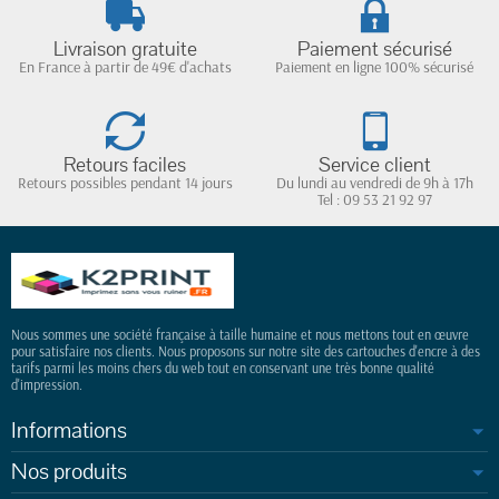
Livraison gratuite
Paiement sécurisé
En France à partir de 49€ d'achats
Paiement en ligne 100% sécurisé
Retours faciles
Service client
Retours possibles pendant 14 jours
Du lundi au vendredi de 9h à 17h
Tel : 09 53 21 92 97
Nous sommes une société française à taille humaine et nous mettons tout en œuvre
pour satisfaire nos clients. Nous proposons sur notre site des cartouches d'encre à des
tarifs parmi les moins chers du web tout en conservant une très bonne qualité
d'impression.
Informations
Nos produits