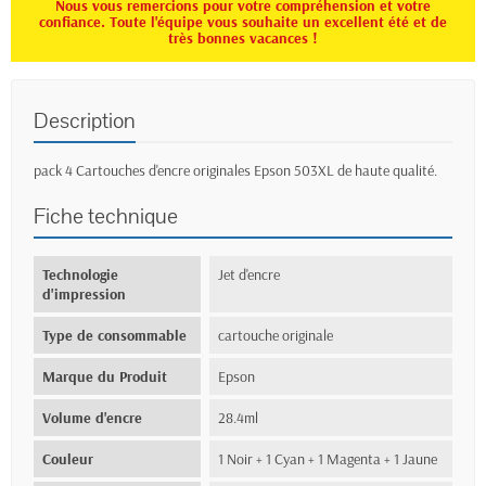
Nous vous remercions pour votre compréhension et votre
confiance. Toute l'équipe vous souhaite un excellent été et de
très bonnes vacances !
Description
pack 4 Cartouches d'encre originales Epson 503XL de haute qualité.
Fiche technique
Technologie
Jet d'encre
d'impression
Type de consommable
cartouche originale
Marque du Produit
Epson
Volume d'encre
28.4ml
Couleur
1 Noir + 1 Cyan + 1 Magenta + 1 Jaune