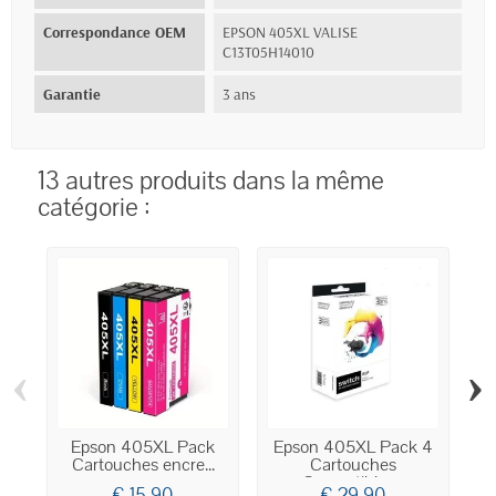
Correspondance OEM
EPSON 405XL VALISE
C13T05H14010
Garantie
3 ans
13 autres produits dans la même
catégorie :
‹
›
Epson 405XL Pack
Epson 405XL Pack 4
Cartouches encre...
Cartouches
Compatibles...
€ 15,90
€ 29,90