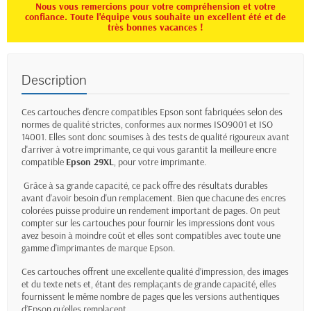
Nous vous remercions pour votre compréhension et votre
confiance. Toute l'équipe vous souhaite un excellent été et de
très bonnes vacances !
Description
Ces cartouches d'encre compatibles Epson sont fabriquées selon des
normes de qualité strictes, conformes aux normes ISO9001 et ISO
14001. Elles sont donc soumises à des tests de qualité rigoureux avant
d'arriver à votre imprimante, ce qui vous garantit la meilleure encre
compatible
Epson 29XL
, pour votre imprimante.
Grâce à sa grande capacité, ce pack offre des résultats durables
avant d'avoir besoin d'un remplacement. Bien que chacune des encres
colorées puisse produire un rendement important de pages. On peut
compter sur les cartouches pour fournir les impressions dont vous
avez besoin à moindre coût et elles sont compatibles avec toute une
gamme d'imprimantes de marque Epson.
Ces cartouches offrent une excellente qualité d’impression, des images
et du texte nets et, étant des remplaçants de grande capacité, elles
fournissent le même nombre de pages que les versions authentiques
d’Epson qu’elles remplacent.