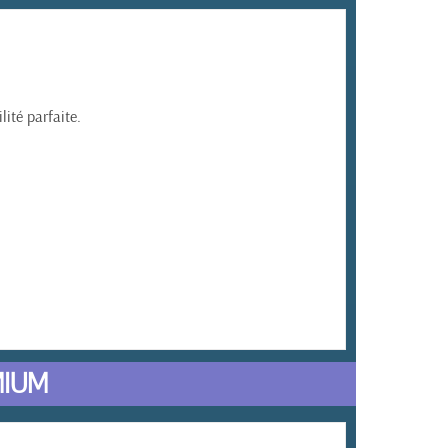
ité parfaite.
IUM