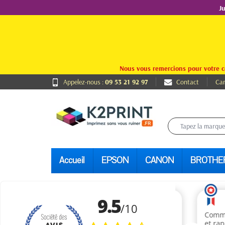
J
Nous vous remercions pour votre c
Appelez-nous :
09 53 21 92 97
Contact
Car
Accueil
EPSON
CANON
BROTHE