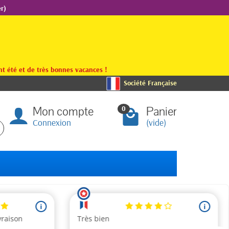
r)
t été et de très bonnes vacances !
Société Française
Mon compte
Panier
0
Connexion
(vide)