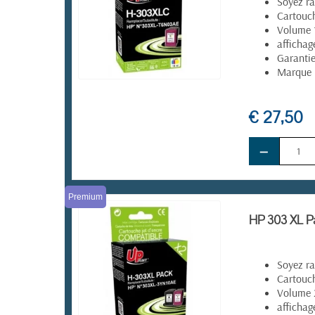
Soyez ra
Cartouch
Volume
affichag
Garanti
Marque 
EN STOCK
€ 27,50
−
Premium
HP 303 XL Pa
Soyez ra
Cartouch
Volume 
affichag