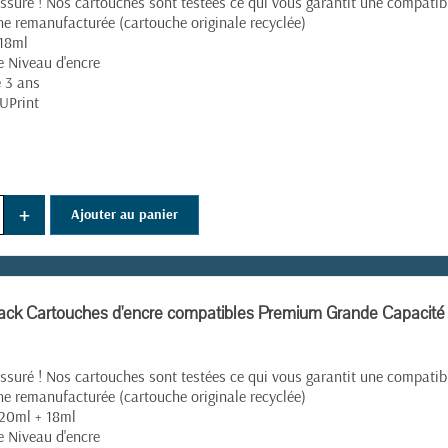
ssuré ! Nos cartouches sont testées ce qui vous garantit une compatibil
e remanufacturée (cartouche originale recyclée)
 18ml
e Niveau d'encre
e 3 ans
UPrint
+
Ajouter au panier
ck Cartouches d'encre compatibles Premium Grande Capacité 
ssuré ! Nos cartouches sont testées ce qui vous garantit une compatibil
(8 avis)
e remanufacturée (cartouche originale recyclée)
20ml + 18ml
e Niveau d'encre