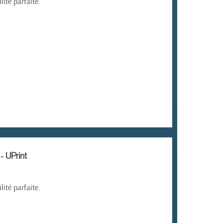
ité parfaite.
- UPrint
ité parfaite.