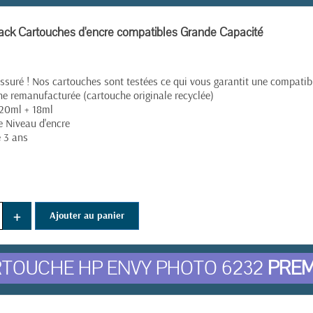
ck Cartouches d'encre compatibles Grande Capacité
(5 avis)
ssuré ! Nos cartouches sont testées ce qui vous garantit une compatibil
e remanufacturée (cartouche originale recyclée)
20ml + 18ml
e Niveau d'encre
e 3 ans
+
Ajouter au panier
TOUCHE HP ENVY PHOTO 6232
PREM