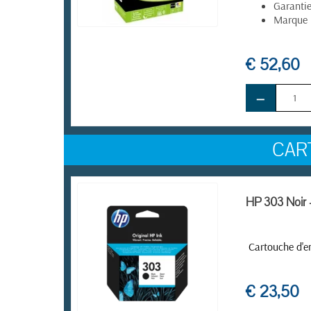
Garanti
Marque 
EN STOCK
€ 52,60
−
CAR
HP 303 Noir -
Cartouche d'e
€ 23,50