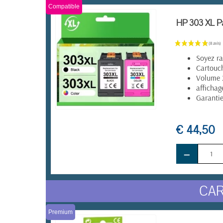
Compatible
HP 303 XL Pa
Soyez ra
Cartouch
Volume 
affichag
Garanti
EN STOCK
€ 44,50
−
CAR
Premium