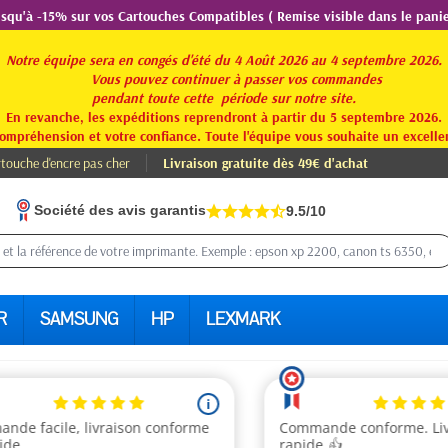
usqu'à -15% sur vos Cartouches Compatibles ( Remise visible dans le panie
Notre équipe sera en congés d'été du 4 Août 2026 au 4 septembre 2026.
Vous pouvez continuer à passer vos commandes
pendant toute
cette période sur notre site.
En revanche, les expéditions reprendront à partir du 5 septembre 2026.
ompréhension et votre confiance. Toute l'équipe vous souhaite un excellen
touche d'encre pas cher
Livraison gratuite dès 49€ d'achat
Société des avis garantis
9.5/10
R
SAMSUNG
HP
LEXMARK