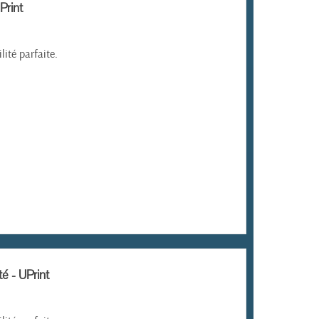
Print
ité parfaite.
é - UPrint