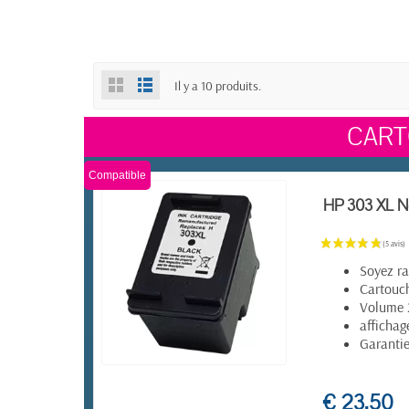
Il y a 10 produits.
CART
Compatible
HP 303 XL No
Soyez ra
Cartouch
Volume
affichag
Garanti
EN STOCK
€ 23,50