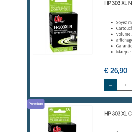
HP 303 XL No
Soyez ra
Cartouch
Volume
affichag
Garanti
Marque 
EN STOCK
€ 26,90
−
Premium
HP 303 XL Co