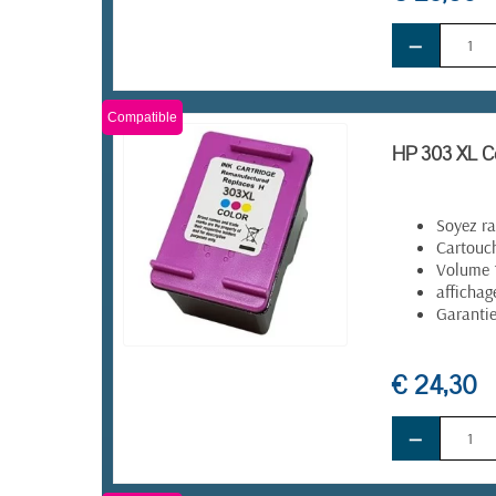
−
Compatible
HP 303 XL Co
Soyez ra
Cartouch
Volume
affichag
Garanti
EN STOCK
€ 24,30
−