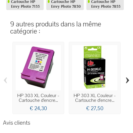
Cartouche HP
Cartouche HP
Cartouche HP
Envy Photo 7155
Envy Photo 7830
Envy Photo 7855
9 autres produits dans la même
catégorie :
‹
›
HP 303 XL Couleur -
HP 303 XL Couleur -
Cartouche d'encre...
Cartouche d'encre...
C
€ 24,30
€ 27,50
Avis clients