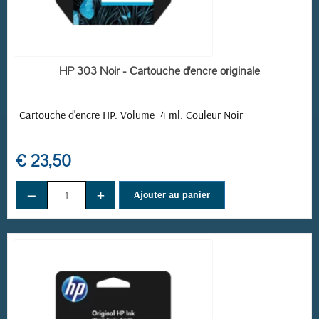
EN STOCK
HP 303 Noir - Cartouche d'encre originale
Cartouche d'encre HP. Volume 4 ml. Couleur Noir
€ 23,50
−
+
Ajouter au panier