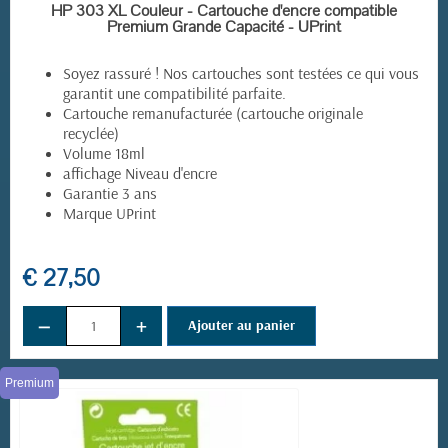
EN STOCK
HP 303 XL Couleur - Cartouche d'encre compatible
Premium Grande Capacité - UPrint
Soyez rassuré ! Nos cartouches sont testées ce qui vous
garantit une compatibilité parfaite.
Cartouche remanufacturée (cartouche originale
recyclée)
Volume 18ml
affichage Niveau d'encre
Garantie 3 ans
Marque UPrint
€ 27,50
−
+
Ajouter au panier
(8 avis)
Premium