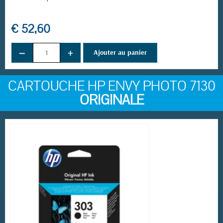
€ 52,60
−
+
Ajouter au panier
CARTOUCHE HP ENVY PHOTO 7130
ORIGINALE