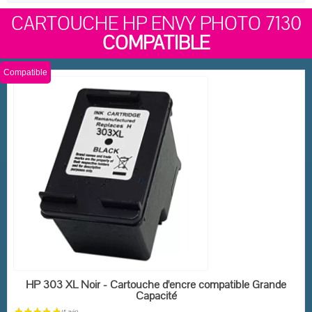
CARTOUCHE HP ENVY PHOTO 7130
COMPATIBLE
Compatible
EN STOCK
HP 303 XL Noir - Cartouche d'encre compatible Grande
Capacité