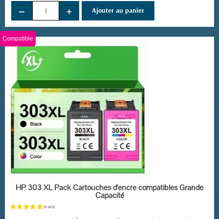
−
+
Ajouter au panier
Compatible
EN STOCK
HP 303 XL Pack Cartouches d'encre compatibles Grande
Capacité