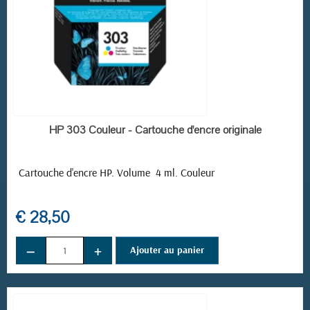
EN STOCK
HP 303 Couleur - Cartouche d'encre originale
Cartouche d'encre HP. Volume 4 ml. Couleur
€ 28,50
−
+
Ajouter au panier