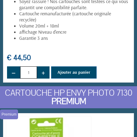
Soyez rassuré ! Nos cartouches sont testées ce qui vous
garantit une compatibilité parfaite.
Cartouche remanufacturée (cartouche originale
recyclée)
Volume 20ml + 18ml
affichage Niveau d'encre
Garantie 3 ans
€ 44,50
−
+
Ajouter au panier
CARTOUCHE HP ENVY PHOTO 7130
PREMIUM
Premium