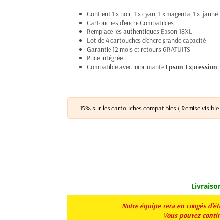
Contient 1 x noir, 1 x cyan, 1 x magenta, 1 x jaune
Cartouches d'encre Compatibles
Remplace les authentiques Epson 18XL
Lot de 4 cartouches d'encre grande capacité
Garantie 12 mois et retours GRATUITS
Puce intégrée
Compatible avec imprimante
Epson Expression
-15% sur les cartouches compatibles ( Remise visible 
Livraiso
Notre équipe sera en congés d'é
Vous pouvez continu