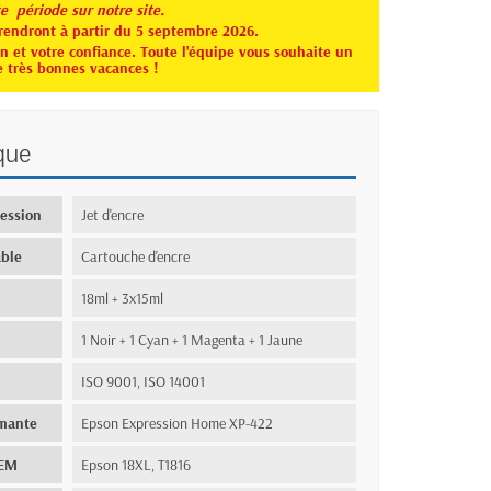
te période sur notre site.
rendront à partir du 5 septembre 2026.
 et votre confiance. Toute l'équipe vous souhaite un
e très bonnes vacances !
que
ression
Jet d'encre
ble
Cartouche d'encre
18ml + 3x15ml
1 Noir + 1 Cyan + 1 Magenta + 1 Jaune
ISO 9001, ISO 14001
imante
Epson Expression Home XP-422
OEM
Epson 18XL, T1816