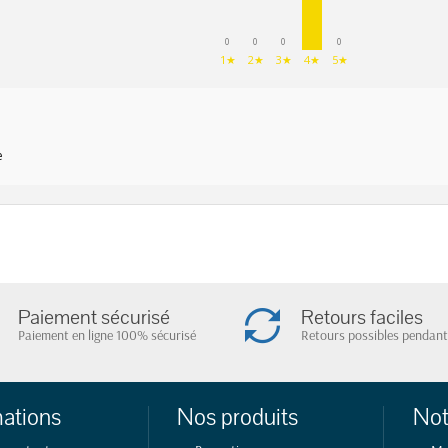
0
0
0
0
1★
2★
3★
4★
5★
e
Paiement sécurisé
Retours faciles
Paiement en ligne 100% sécurisé
Retours possibles pendant
mations
Nos produits
Not