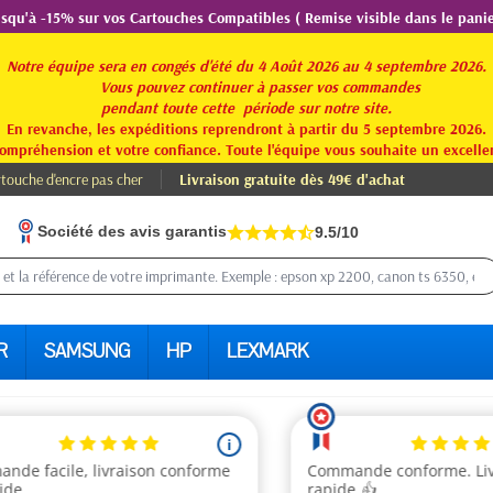
usqu'à -15% sur vos Cartouches Compatibles ( Remise visible dans le panie
Notre équipe sera en congés d'été du 4 Août 2026 au 4 septembre 2026.
Vous pouvez continuer à passer vos commandes
pendant toute
cette période sur notre site.
En revanche, les expéditions reprendront à partir du 5 septembre 2026.
ompréhension et votre confiance. Toute l'équipe vous souhaite un excellen
touche d'encre pas cher
Livraison gratuite dès 49€ d'achat
Société des avis garantis
9.5/10
R
SAMSUNG
HP
LEXMARK