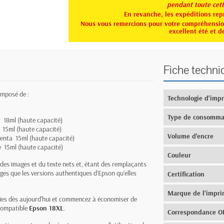
pendant toute
cet
En revanche, les expéditions rep
Nous vous remercions pour votre compréhension
excellent été et d
Fiche techni
mposé de :
Technologie d'imp
Type de consomma
r 18ml (haute capacité)
 15ml (haute capacité)
Volume d'encre
nta 15ml (haute capacité)
e 15ml (haute capacité)
Couleur
 des images et du texte nets et, étant des remplaçants
ges que les versions authentiques d’Epson qu’elles
Certification
Marque de l'impr
ies dès aujourd'hui et commencez à économiser de
 compatible
Epson 18XL
.
Correspondance 