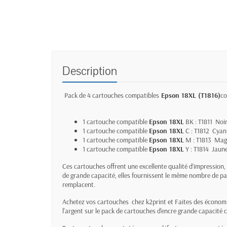
Description
Pack de 4 cartouches compatibles
Epson 18XL (T1816)
co
1 cartouche compatible
Epson 18XL
BK : T1811 Noi
1 cartouche compatible
Epson 18XL
C : T1812 Cyan
1 cartouche compatible
Epson 18XL
M : T1813 Mage
1 cartouche compatible
Epson 18XL
Y : T1814 Jaun
Ces cartouches offrent une excellente qualité d’impression,
de grande capacité, elles fournissent le même nombre de pa
remplacent.
Achetez vos cartouches chez k2print et Faites des économ
l'argent sur le pack de cartouches d'encre grande capacité