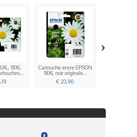
›
6XL, 18XL
Cartouche encre EPSON
Epson 18XL
rtouches...
18XL noir originale...
Cartouche d'
,19
€ 23,90
€ 7,0