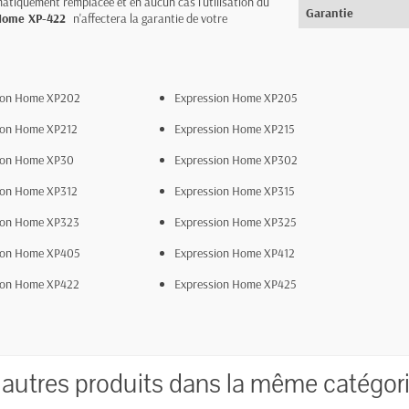
tiquement remplacée et en aucun cas l'utilisation du
Garantie
Home XP-422
n'affectera la garantie de votre
ion Home XP202
Expression Home XP205
ion Home XP212
Expression Home XP215
ion Home XP30
Expression Home XP302
ion Home XP312
Expression Home XP315
ion Home XP323
Expression Home XP325
ion Home XP405
Expression Home XP412
ion Home XP422
Expression Home XP425
 autres produits dans la même catégori