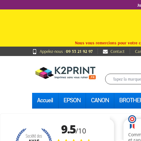
J
Nous vous remercions pour votre c
Appelez-nous :
09 53 21 92 97
Contact
Car
Accueil
EPSON
CANON
BROTHE