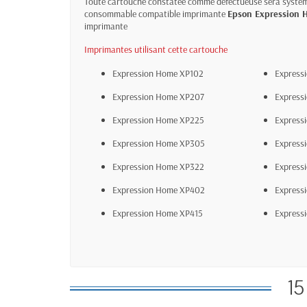
Toute cartouche constatée comme défectueuse sera systéma
consommable compatible imprimante
Epson Expression 
imprimante
Imprimantes utilisant cette cartouche
Expression Home XP102
Express
Expression Home XP207
Express
Expression Home XP225
Express
Expression Home XP305
Express
Expression Home XP322
Express
Expression Home XP402
Express
Expression Home XP415
Express
15