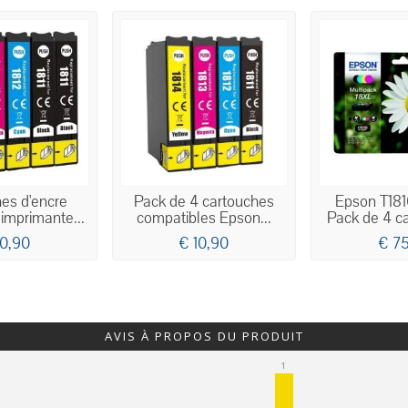
es d'encre
Pack de 4 cartouches
Epson T181
imprimante...
compatibles Epson...
Pack de 4 ca
10,90
€ 10,90
€ 75
AVIS À PROPOS DU PRODUIT
1